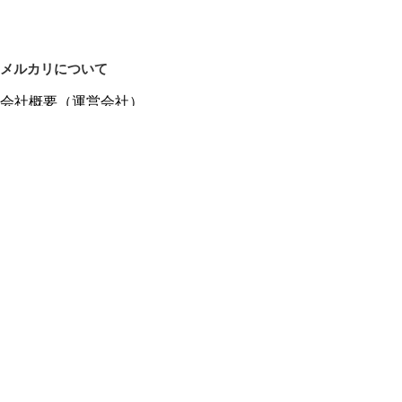
メルカリについて
会社概要（運営会社）
採用情報
プレスリリース
公式ブログ
プレスキット
メルカリUS
メルカリShops
m department（エムデパ）
ヘルプ
ヘルプセンター（ガイド・お問い合わせ）
メルカリShopsでショップを開設する
メルカリShops ショップ管理画面にログイン
メルカリShops出店者向けガイド
お問い合わせ一覧
フリーワードから商品をさがす
プライバシーと利用規約