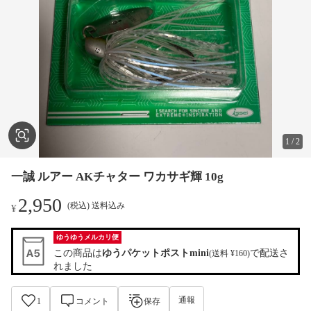
1
/
2
一誠 ルアー AKチャター ワカサギ輝 10g
2,950
(税込) 送料込み
¥
ゆうゆうメルカリ便
この商品は
ゆうパケットポストmini
で配送さ
(送料 ¥160)
れました
通報
1
コメント
保存