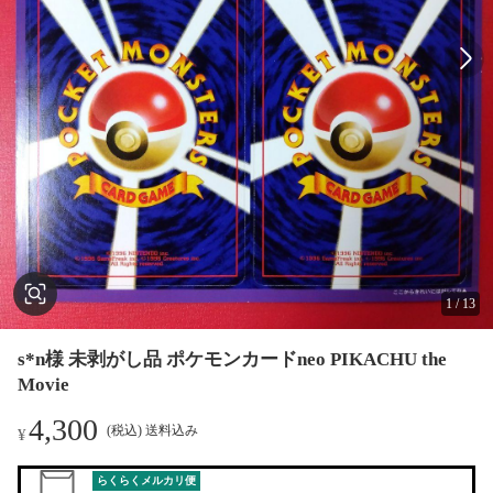
1
/
13
s*n様 未剥がし品 ポケモンカードneo PIKACHU the
Movie
4,300
(税込) 送料込み
¥
らくらくメルカリ便