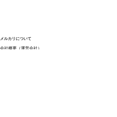
メルカリについて
会社概要（運営会社）
採用情報
プレスリリース
公式ブログ
プレスキット
メルカリUS
メルカリShops
m department（エムデパ）
ヘルプ
ヘルプセンター（ガイド・お問い合わせ）
メルカリShopsでショップを開設する
メルカリShops ショップ管理画面にログイン