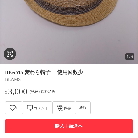
1
/
6
BEAMS 麦わら帽子 使用回数少
BEAMS +
3,000
(税込) 送料込み
¥
通報
6
コメント
保存
購入手続きへ