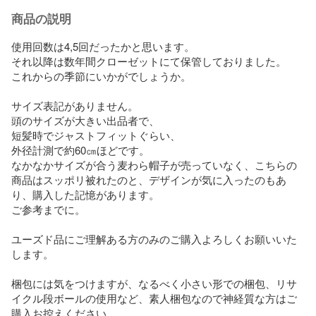
商品の説明
使用回数は4,5回だったかと思います。

それ以降は数年間クローゼットにて保管しておりました。

これからの季節にいかがでしょうか。

サイズ表記がありません。

頭のサイズが大きい出品者で、

短髪時でジャストフィットぐらい、

外径計測で約60㎝ほどです。

なかなかサイズが合う麦わら帽子が売っていなく、こちらの
商品はスッポリ被れたのと、デザインが気に入ったのもあ
り、購入した記憶があります。

ご参考までに。

ユーズド品にご理解ある方のみのご購入よろしくお願いいた
します。

梱包には気をつけますが、なるべく小さい形での梱包、リサ
イクル段ボールの使用など、素人梱包なので神経質な方はご
購入お控えください。