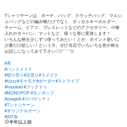
Tシャツヤーンは、ポーチ、バッグ、クラッチバッグ、マルシ
ェバッグなどの編み物だけでなく、タッセルキーホルダー、
チャーム、ピアス、ブレスレットなどのアクセサリー、小物
入れやターバン、マットなど、様々な形に変身します！

いろんな柄を少しずつ使ってみたい！とか、ポイント使いに
少量だけ欲しい！という方、ぜひ当店でいろいろな色や柄を
お試しになってみて下さい♡︎(°´ ˘ `°)/

#糸
#ハンドメイド
#切り売り
#玉売り
#リメイク
#fuzzy
#モケモケ
#ボーダー
#ストライプ
#hoooked
#フックドゥ
#MONOPOP
#モノポップ
#zpagetti
#ズパゲッティ
#Tシャツヤーン
#オリジナルヤーン
#037糸
半年以上前