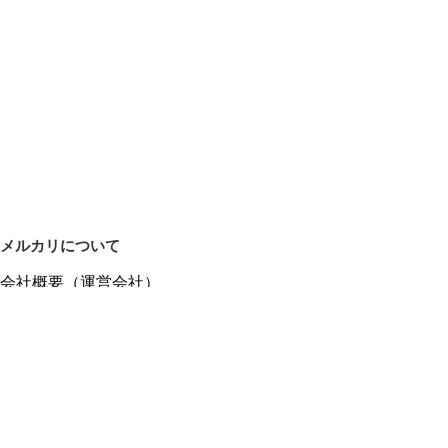
メルカリについて
会社概要（運営会社）
採用情報
プレスリリース
公式ブログ
プレスキット
メルカリUS
メルカリShops
m department（エムデパ）