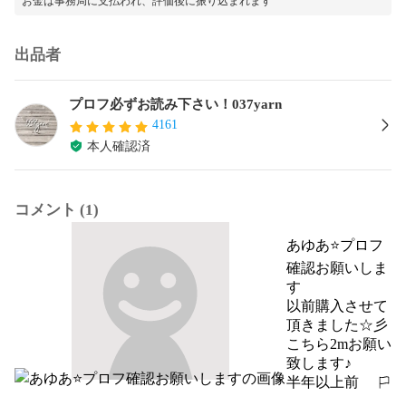
お金は事務局に支払われ、評価後に振り込まれます
出品者
プロフ必ずお読み下さい！037yarn
4161
本人確認済
コメント (1)
あゆあ⭐️プロフ
確認お願いしま
す
以前購入させて
頂きました☆彡

こちら2mお願い
致します♪
半年以上前
報告する