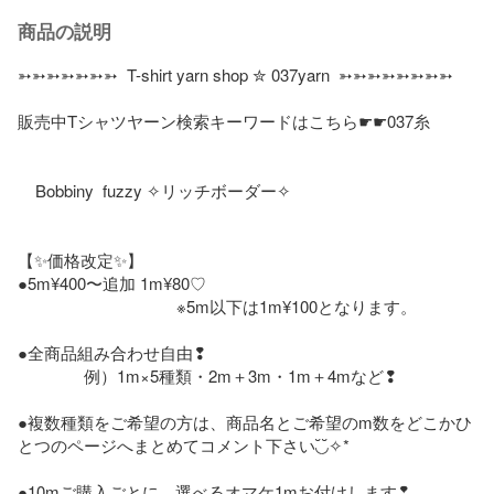
商品の説明
➳➳➳➳➳➳➳  T-shirt yarn shop ✮ 037yarn  ➳➳➳➳➳➳➳➳

販売中Tシャツヤーン検索キーワードはこちら☛☛037糸

    Bobbiny  fuzzy ✧リッチボーダー✧

【✨価格改定✨】

●5m¥400〜追加 1m¥80♡  

                                    ※5m以下は1m¥100となります。

●全商品組み合わせ自由❢

               例）1m×5種類・2m＋3m・1m＋4mなど❢

●複数種類をご希望の方は、商品名とご希望のm数をどこかひ
とつのページへまとめてコメント下さい◟̆◞̆✧*

●10mご購入ごとに、選べるオマケ1mお付けします❢
