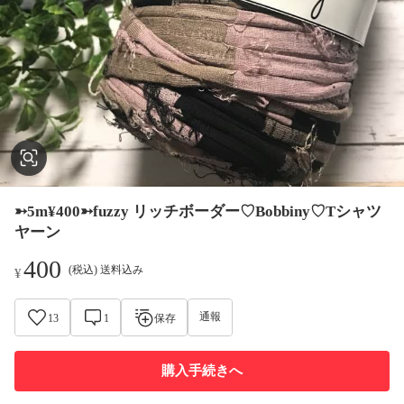
➳5m¥400➳fuzzy リッチボーダー♡Bobbiny♡Tシャツ
ヤーン
400
(税込) 送料込み
¥
通報
13
1
保存
購入手続きへ