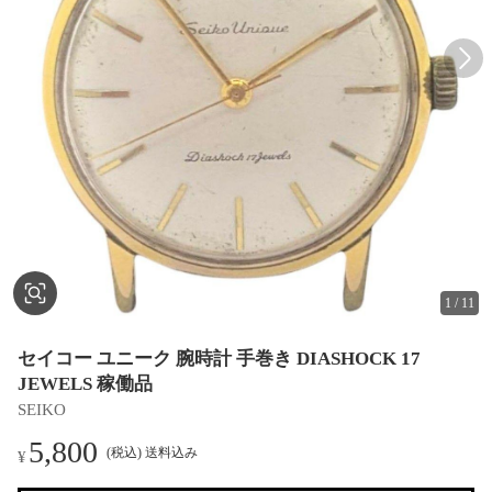
1
/
11
セイコー ユニーク 腕時計 手巻き DIASHOCK 17
JEWELS 稼働品
SEIKO
5,800
(税込) 送料込み
¥