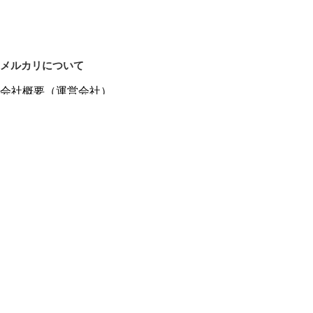
メルカリについて
会社概要（運営会社）
採用情報
プレスリリース
公式ブログ
プレスキット
メルカリUS
メルカリShops
m department（エムデパ）
ヘルプ
ヘルプセンター（ガイド・お問い合わせ）
メルカリShopsでショップを開設する
メルカリShops ショップ管理画面にログイン
メルカリShops出店者向けガイド
お問い合わせ一覧
フリーワードから商品をさがす