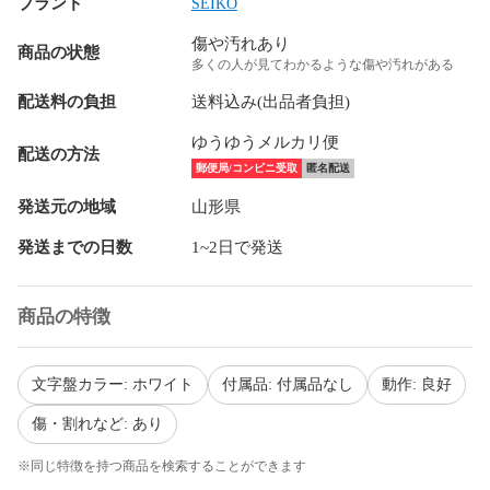
ブランド
SEIKO
傷や汚れあり
商品の状態
多くの人が見てわかるような傷や汚れがある
配送料の負担
送料込み(出品者負担)
ゆうゆうメルカリ便
配送の方法
郵便局/コンビニ受取
匿名配送
発送元の地域
山形県
発送までの日数
1~2日で発送
商品の特徴
文字盤カラー: ホワイト
付属品: 付属品なし
動作: 良好
傷・割れなど: あり
※同じ特徴を持つ商品を検索することができます