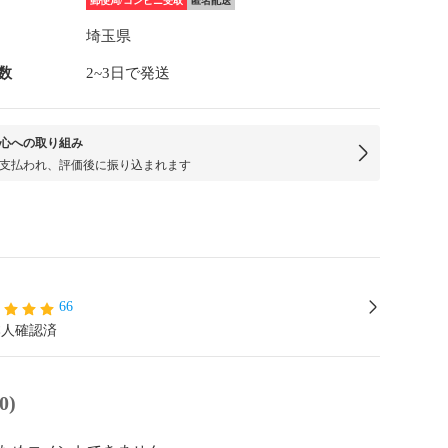
郵便局/コンビニ受取
匿名配送
埼玉県
数
2~3日で発送
心への取り組み
支払われ、評価後に振り込まれます
66
本人確認済
0)