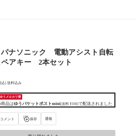
】パナソニック 電動アシスト自転
スペアキー 2本セット
税込) 送料込み
ゆうメルカリ便
の商品は
ゆうパケットポストmini
で配送されました
(送料 ¥160)
通報
コメント
保存