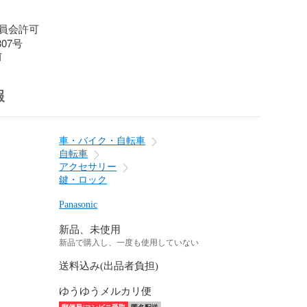
員会許可

807号
前
報
車・バイク・自転車
自転車
アクセサリー
鍵・ロック
Panasonic
新品、未使用
新品で購入し、一度も使用していない
送料込み(出品者負担)
ゆうゆうメルカリ便