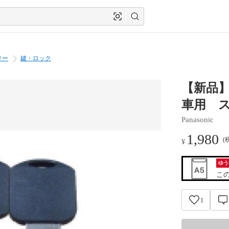
リー
鍵・ロック
【新品
車用 
Panasonic
1,980
(
¥
ゆう
こ
1