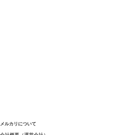
メルカリについて
会社概要（運営会社）