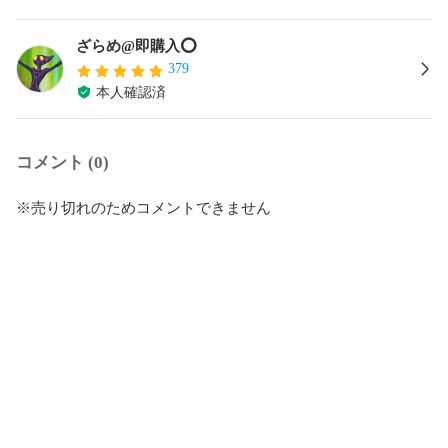
ざらめ@即購入⭕️
379
本人確認済
コメント (0)
※売り切れのためコメントできません