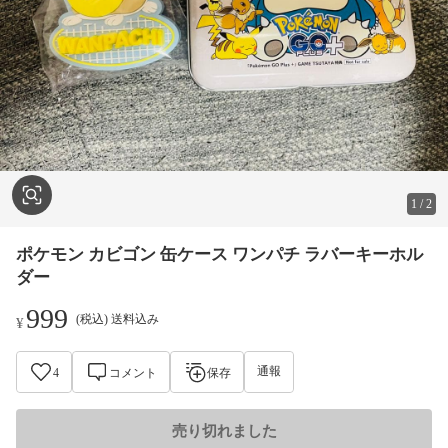
1
/
2
ポケモン カビゴン 缶ケース ワンパチ ラバーキーホル
ダー
999
(税込) 送料込み
¥
通報
4
コメント
保存
売り切れました