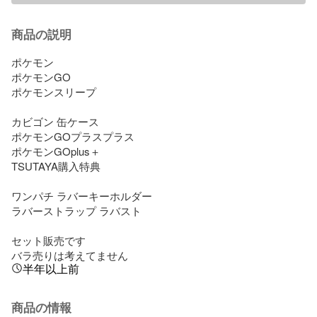
商品の説明
ポケモン

ポケモンGO

ポケモンスリープ

カビゴン 缶ケース

ポケモンGOプラスプラス

ポケモンGOplus＋

TSUTAYA購入特典

ワンパチ ラバーキーホルダー

ラバーストラップ ラバスト

セット販売です

バラ売りは考えてません
半年以上前
商品の情報