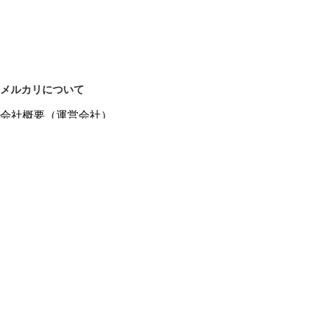
メルカリについて
会社概要（運営会社）
採用情報
プレスリリース
公式ブログ
プレスキット
メルカリUS
メルカリShops
m department（エムデパ）
ヘルプ
ヘルプセンター（ガイド・お問い合わせ）
メルカリShopsでショップを開設する
メルカリShops ショップ管理画面にログイン
メルカリShops出店者向けガイド