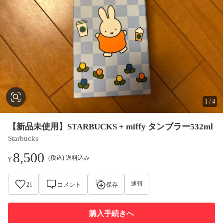
1
/
4
【新品未使用】STARBUCKS + miffy タンブラー532ml
Starbucks
8,500
(税込) 送料込み
¥
通報
21
コメント
保存
購入手続きへ