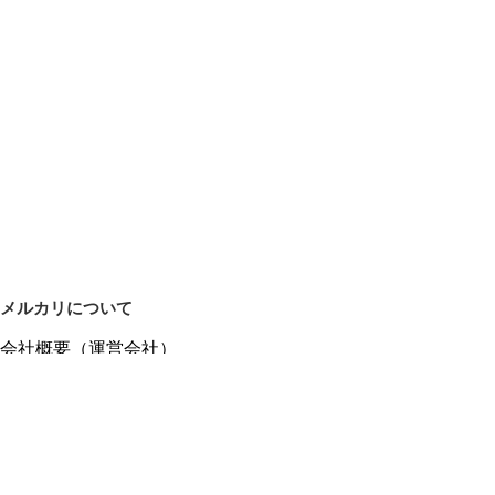
メルカリについて
会社概要（運営会社）
採用情報
プレスリリース
公式ブログ
プレスキット
メルカリUS
メルカリShops