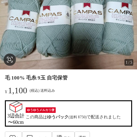
1
/
5
毛 100% 毛糸 9玉 自宅保管
1,100
(税込) 送料込み
¥
ゆうゆうメルカリ便
3辺合計

この商品は
ゆうパック
で配送されました
(送料 ¥750)
〜60cm