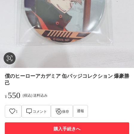
僕のヒーローアカデミア 缶バッジコレクション 爆豪勝
己
550
(税込) 送料込み
¥
通報
1
コメント
保存
購入手続きへ