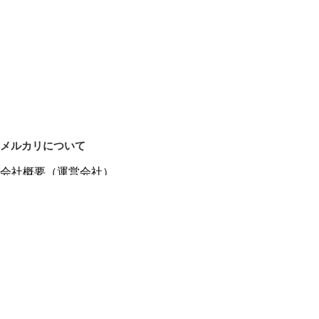
メルカリについて
会社概要（運営会社）
採用情報
プレスリリース
公式ブログ
プレスキット
メルカリUS
メルカリShops
m department（エムデパ）
ヘルプ
ヘルプセンター（ガイド・お問い合わせ）