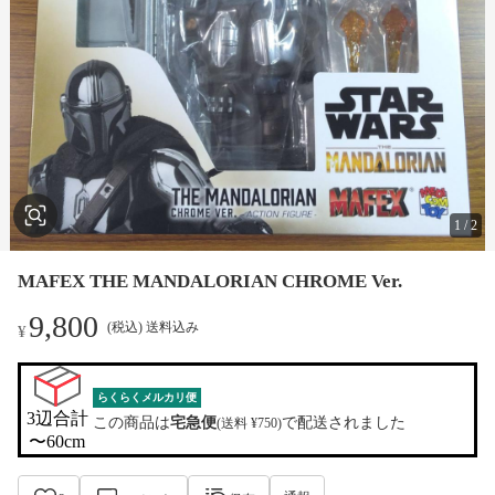
1
/
2
MAFEX THE MANDALORIAN CHROME Ver.
9,800
(税込) 送料込み
¥
らくらくメルカリ便
3辺合計

この商品は
宅急便
で配送されました
(送料 ¥750)
〜60cm