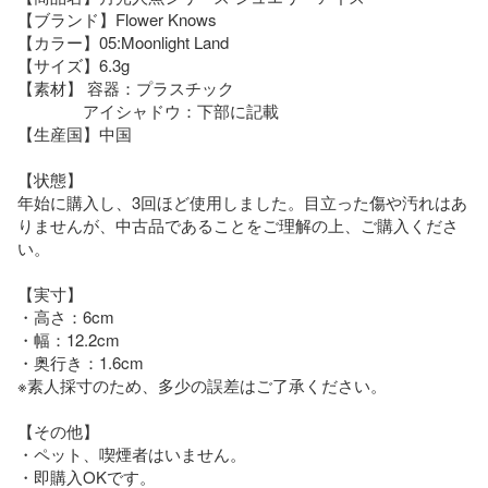
【ブランド】Flower Knows

【カラー】05:Moonlight Land

【サイズ】6.3g

【素材】 容器：プラスチック

　　　　アイシャドウ：下部に記載

【生産国】中国

【状態】

年始に購入し、3回ほど使用しました。目立った傷や汚れはあ
りませんが、中古品であることをご理解の上、ご購入くださ
い。

【実寸】

・高さ：6cm

・幅：12.2cm

・奥行き：1.6cm

※素人採寸のため、多少の誤差はご了承ください。

【その他】

・ペット、喫煙者はいません。

・即購入OKです。
