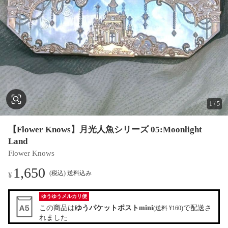
1
/
5
【Flower Knows】月光人魚シリーズ 05:Moonlight
Land
Flower Knows
1,650
(税込) 送料込み
¥
ゆうゆうメルカリ便
この商品は
ゆうパケットポストmini
で配送さ
(送料 ¥160)
れました