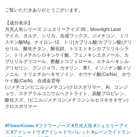
ご覧いただきありがとうございます。

【成分表示】

月光人魚シリーズ ジュエリーアイズ 05：Moonlight Land

マイカ、タルク、シリカ、合成ワックス、ジメチコン、ミリ
スチン酸Mg、ナイロン-12、トリ(カプリル酸/カプリン酸)グリ
セリル、酸化チタン、酸化鉄、トリエトキシカプリリルシラ
ン、トリメチルシロキシケイ酸、フェノキシエタノール、カ
プリリルグリコール、酢酸トコフェロール、エチルヘキシル
グリセリン、グンジョウ、カオリン、青1、イソノナン酸イソ
ノニル、トリエチルヘキサノイン、ホウケイ酸(Ca/Na)、ホウ
ケイ酸(Ca/Al)、合成金雲母

(ジメチコン/ビニルジメチコン)クロスポリマー、Al、コンジ
ョウ、ステアラルコニウムヘクトライト、炭酸プロピレン、
酸化スズ、(ビニルジメチコン/メチコンシルセスキオキサン)
クロスポリマー

#FlowerKnows
#フラワーノーズ
#月光人魚
#ジュエリーアイ
ズ
#アイシャドウ
#アイシャドウパレット
#ムーンライトラン