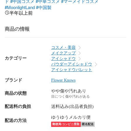
ド
#中国コスメ
#中華コスメ
#マーメイドコスメ
#MoonlightLand
#中国製
半年以上前
商品の情報
コスメ・美容
メイクアップ
カテゴリー
アイシャドウ
パウダーアイシャドウ
アイシャドウパレット
ブランド
Flower Knows
やや傷や汚れあり
商品の状態
目につく傷や汚れがある
配送料の負担
送料込み(出品者負担)
ゆうゆうメルカリ便
配送の方法
郵便局/コンビニ受取
匿名配送