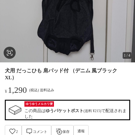
1
/
4
犬用 だっこひも 肩パッド付 （デニム 風ブラック
XL）
1,290
(税込) 送料込み
¥
ゆうゆうメルカリ便
この商品は
ゆうパケットポスト
で配送されま
(送料 ¥215)
した
通報
2
コメント
保存