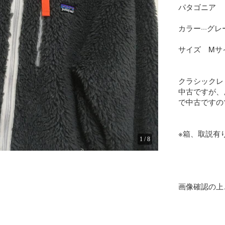
パタゴニア  

カラー···グレ
サイズ　Mサイ
クラシックレ
中古ですが、
で中古ですの
※箱、取説有り
1
/
8
画像確認の上