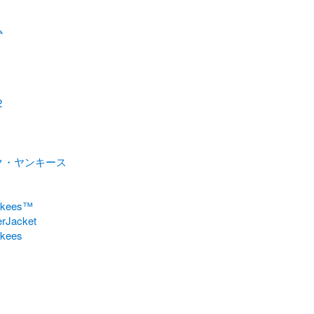
ム
2
ク・ヤンキース
nkees™
rJacket
kees