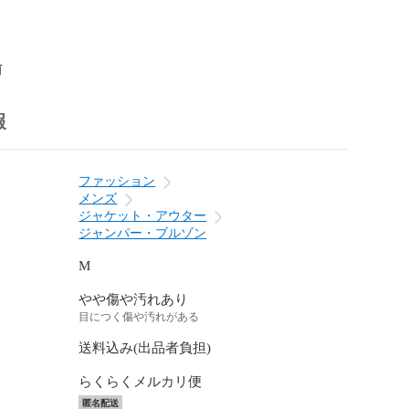
前
報
ファッション
メンズ
ジャケット・アウター
ジャンパー・ブルゾン
M
やや傷や汚れあり
目につく傷や汚れがある
送料込み(出品者負担)
らくらくメルカリ便
匿名配送