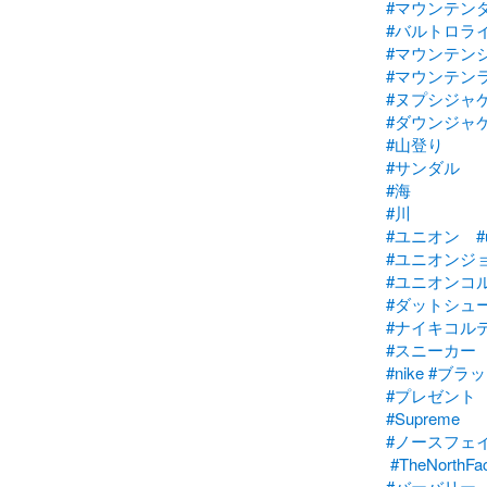
#マウンテン
#バルトロラ
#マウンテン
#マウンテン
#ヌプシジャ
#ダウンジャ
#山登り
#サンダル
#海
#川
#ユニオン
#
#ユニオンジ
#ユニオンコ
#ダットシュ
#ナイキコル
#スニーカー
#nike
#ブラッ
#プレゼント
#Supreme
#ノースフェ
#TheNorthFa
#バーバリー