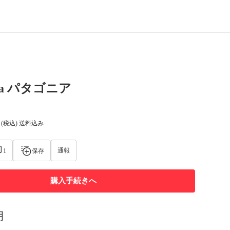
nia パタゴニア
(税込) 送料込み
通報
1
保存
購入手続きへ
明