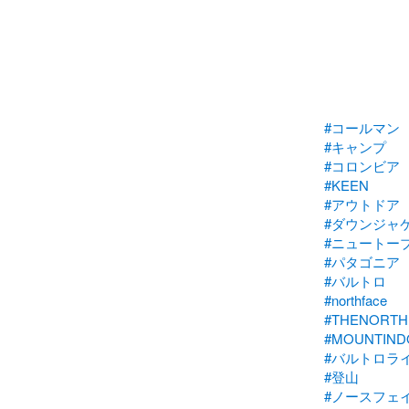
#コールマン
#キャンプ
#コロンビア
#KEEN
#アウトドア
#ダウンジャ
#ニュートー
#パタゴニア
#バルトロ
#northface
#THENORTH
#MOUNTIND
#バルトロラ
#登山
#ノースフェ