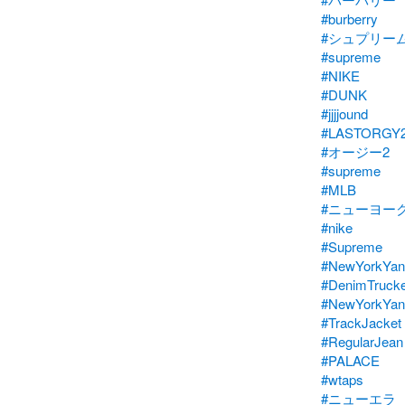
#burberry
#シュプリー
#supreme
#NIKE
#DUNK
#jjjjound
#LASTORGY
#オージー2
#supreme
#MLB
#ニューヨー
#nike
#Supreme
#NewYorkYa
#DenimTrucke
#NewYorkYan
#TrackJacket
#RegularJean
#PALACE
#wtaps
#ニューエラ