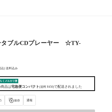
タブルCDプレーヤー ☆TY-
税込) 送料込み
らくメルカリ便
の商品は
宅急便コンパクト
で配送されました
(送料 ¥450)
通報
5
保存