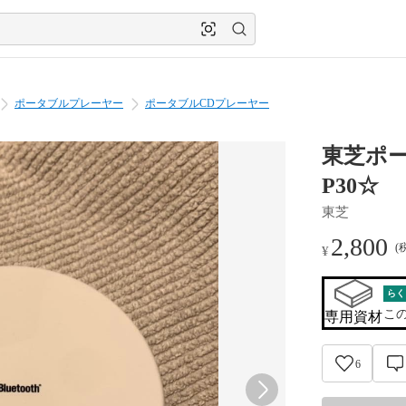
ポータブルプレーヤー
ポータブルCDプレーヤー
東芝ポー
P30☆
東芝
2,800
(
¥
らく
こ
専用資材
6