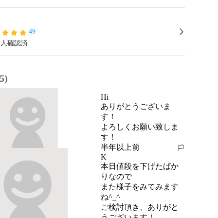
49
本人確認済
5)
Hi
ありがとうございま
す！

よろしくお願い致しま
す！
半年以上前
報告する
K
本日値段を下げたばか
りなので

また様子をみてみます
ね^_^

ご検討頂き、ありがと
うございます！