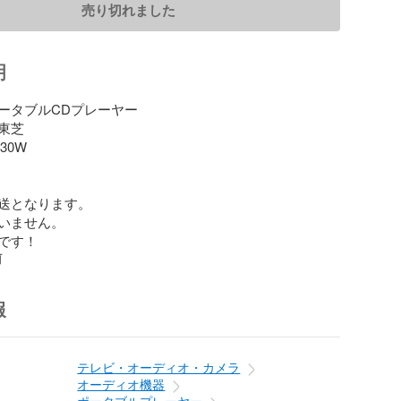
売り切れました
明
ータブルCDプレーヤー

芝

0W

送となります。

いません。

です！
前
報
テレビ・オーディオ・カメラ
オーディオ機器