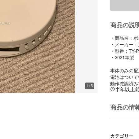
商品の説
・商品名：ポ
・メーカー：東
・型番：TY-P3
・2021年製

本体のみの配
電池はついて
動作確認済み
1
/
5
半年以上
商品の情
カテゴリー