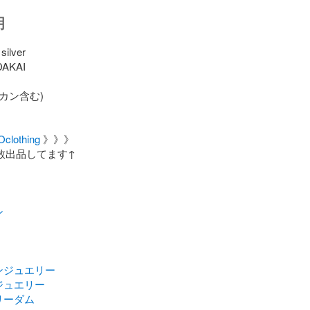
明
ilver

AKAI

チカン含む)

clothing
 》》》

数出品してます↑

ン
ンジュエリー
ジュエリー
リーダム