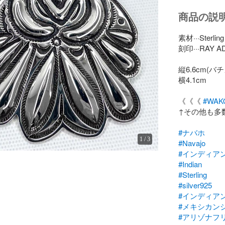
商品の説
素材···Sterling s
刻印···RAY AD
縦6.6cm(バ
横4.1cm

《《《 
#WAKO
↑その他も多
#ナバホ
1
/
3
#Navajo
#インディア
#Indian
#Sterling
#silver925
#インディア
#メキシカン
#アリゾナフ