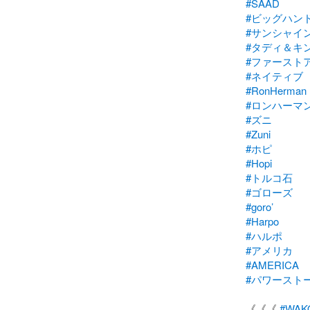
#SAAD
#ビッグハン
#サンシャイ
#タディ＆キ
#ファースト
#ネイティブ
#RonHerman
#ロンハーマ
#ズニ
#Zuni
#ホピ
#Hopi
#トルコ石
#ゴローズ
#goro’
#Harpo
#ハルポ
#アメリカ
#AMERICA
#パワースト
《《《 
#WAKO