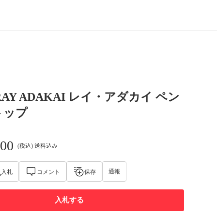
o RAY ADAKAI レイ・アダカイ ペン
トップ
000
(税込) 送料込み
通報
入札
コメント
保存
入札する