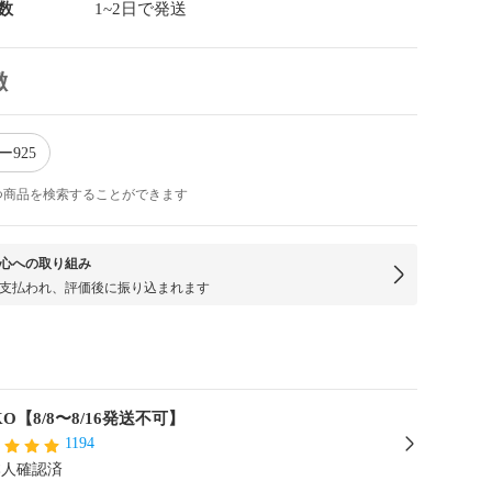
数
1~2日で発送
徴
ー925
つ商品を検索することができます
心への取り組み
支払われ、評価後に振り込まれます
KO【8/8〜8/16発送不可】
1194
本人確認済