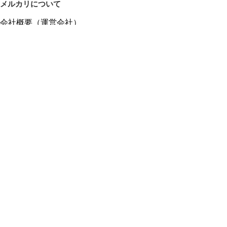
メルカリについて
会社概要（運営会社）
採用情報
プレスリリース
公式ブログ
プレスキット
メルカリUS
メルカリShops
m department（エムデパ）
ヘルプ
ヘルプセンター（ガイド・お問い合わせ）
メルカリShopsでショップを開設する
メルカリShops ショップ管理画面にログイン
メルカリShops出店者向けガイド
お問い合わせ一覧
フリーワードから商品をさがす
プライバシーと利用規約
メルカリ利用規約
メルカリShops利用規約