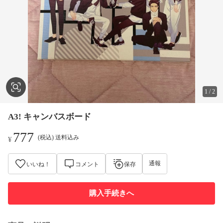
1
/
2
A3! キャンバスボード
777
(税込) 送料込み
¥
通報
いいね！
コメント
保存
購入手続きへ