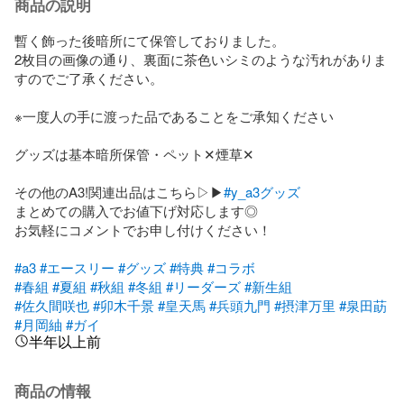
商品の説明
暫く飾った後暗所にて保管しておりました。

2枚目の画像の通り、裏面に茶色いシミのような汚れがありま
すのでご了承ください。

※一度人の手に渡った品であることをご承知ください

グッズは基本暗所保管・ペット‪✕‬煙草‪✕‬

その他のA3!関連出品はこちら▷▶
#y_a3グッズ
まとめての購入でお値下げ対応します◎

お気軽にコメントでお申し付けください！

#a3
#エースリー
#グッズ
#特典
#コラボ
#春組
#夏組
#秋組
#冬組
#リーダーズ
#新生組
#佐久間咲也
#卯木千景
#皇天馬
#兵頭九門
#摂津万里
#泉田莇
#月岡紬
#ガイ
半年以上前
商品の情報