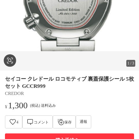
1
/
3
セイコー クレドール ロコモティブ 裏蓋保護シール 5枚
セット GCCR999
CREDOR
1,300
(税込) 送料込み
¥
通報
4
コメント
保存