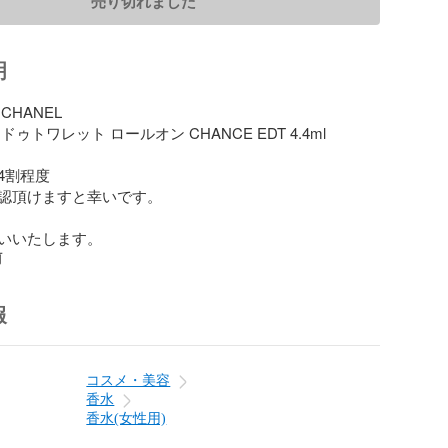
売り切れました
明
HANEL

ゥトワレット ロールオン CHANCE EDT 4.4ml

割程度

認頂けますと幸いです。

いいたします。
前
報
コスメ・美容
香水
香水(女性用)