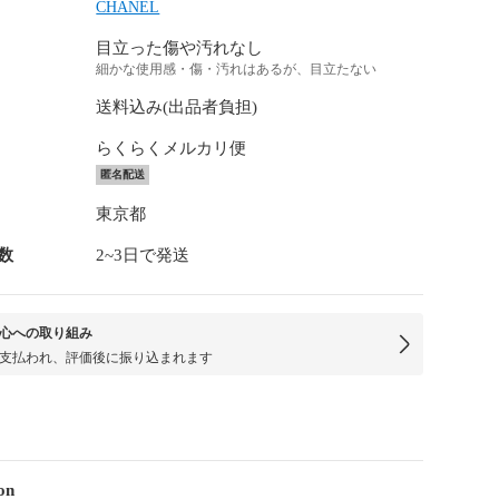
CHANEL
目立った傷や汚れなし
細かな使用感・傷・汚れはあるが、目立たない
送料込み(出品者負担)
らくらくメルカリ便
匿名配送
東京都
数
2~3日で発送
心への取り組み
支払われ、評価後に振り込まれます
on