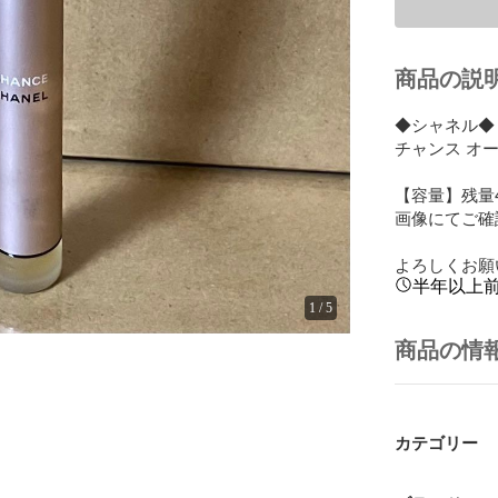
商品の説
◆シャネル◆ C
チャンス オード
【容量】残量4
画像にてご確
よろしくお願
半年以上
1
/
5
商品の情
カテゴリー