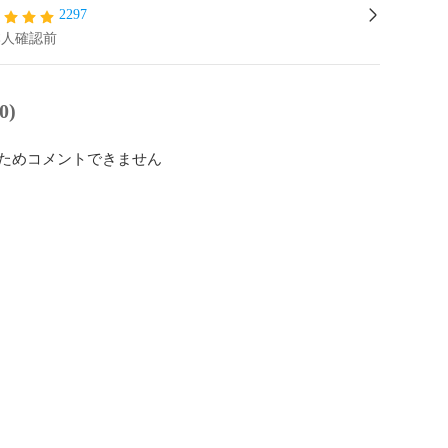
2297
本人確認前
0)
ためコメントできません