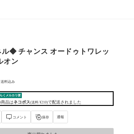
ル◆ チャンス オードゥトワレッ
ルオン
) 送料込み
らくメルカリ便
の商品は
ネコポス
で配送されました
(送料 ¥210)
通報
コメント
保存