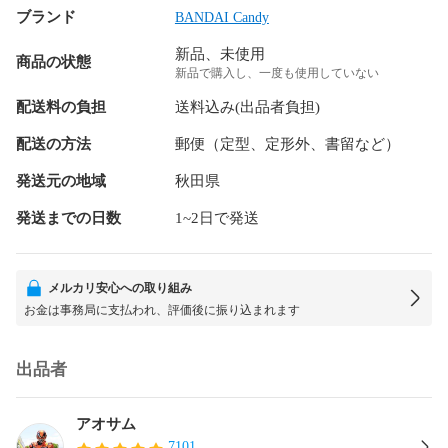
ブランド
BANDAI Candy
新品、未使用
商品の状態
新品で購入し、一度も使用していない
配送料の負担
送料込み(出品者負担)
配送の方法
郵便（定型、定形外、書留など）
発送元の地域
秋田県
発送までの日数
1~2日で発送
メルカリ安心への取り組み
お金は事務局に支払われ、評価後に振り込まれます
出品者
アオサム
7101