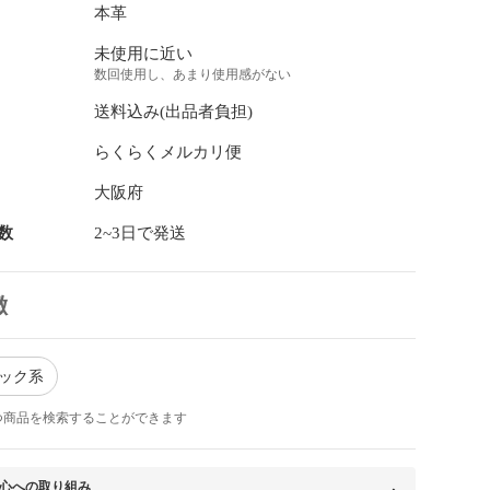
本革
未使用に近い
数回使用し、あまり使用感がない
送料込み(出品者負担)
らくらくメルカリ便
大阪府
数
2~3日で発送
徴
ラック系
つ商品を検索することができます
心への取り組み