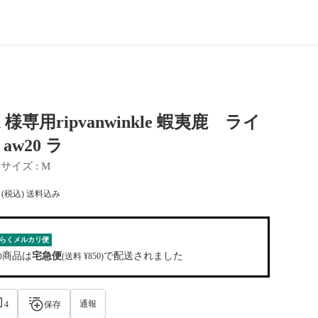
n 様専用ripvanwinkle 蝦夷鹿 ライ
w20 ラ
 
サイズ
 : 
M
(税込) 送料込み
らくメルカリ便
の商品は
宅急便
で配送されました
(送料 ¥850)
通報
4
保存