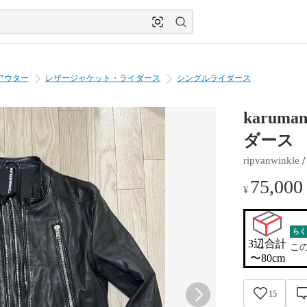
アウター
レザージャケット・ライダース
シングルライダース
karuma
ダース a
 /
ripvanwinkle
75,000
¥
らく
3辺合計

こ
〜80cm
15