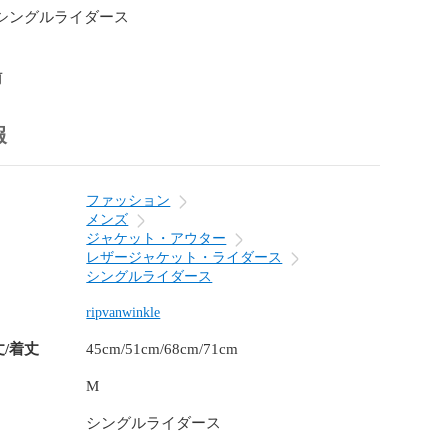
·シングルライダース

前
報
ファッション
メンズ
ジャケット・アウター
レザージャケット・ライダース
シングルライダース
ripvanwinkle
丈/着丈
45cm/51cm/68cm/71cm
M
シングルライダース