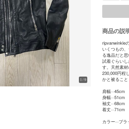
商品の説
ripvanwi
いくつもの、
る逸品だと思
試着ぐらいし
す。天然素材
230,00
かと被ること
1
/
9
肩幅···45cm

身幅···51cm

袖丈···68cm

着丈···71cm

カラー···ブラ