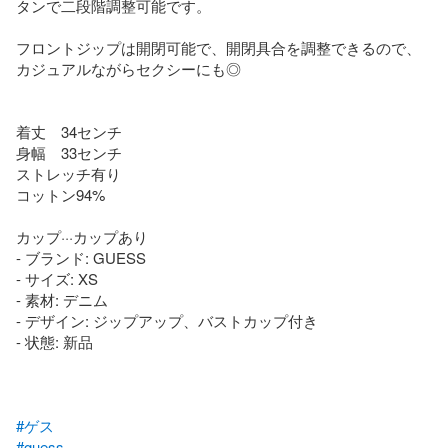
タンで二段階調整可能です。

フロントジップは開閉可能で、開閉具合を調整できるので、
カジュアルながらセクシーにも◎

着丈　34センチ

身幅　33センチ

ストレッチ有り

コットン94%

カップ···カップあり

- ブランド: GUESS

- サイズ: XS

- 素材: デニム

- デザイン: ジップアップ、バストカップ付き

- 状態: 新品

#ゲス
#guess