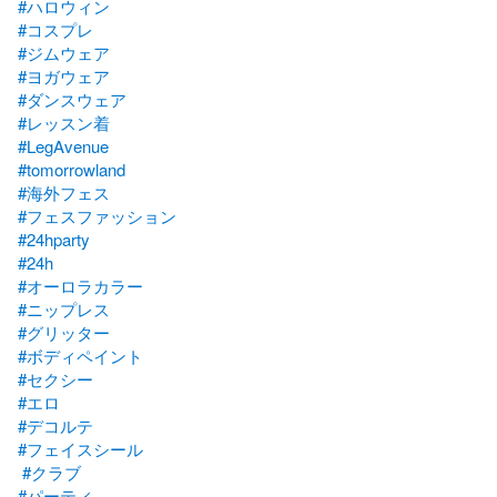
#ハロウィン
#コスプレ
#ジムウェア
#ヨガウェア
#ダンスウェア
#レッスン着
#LegAvenue
#tomorrowland
#海外フェス
#フェスファッション
#24hparty
#24h
#オーロラカラー
#ニップレス
#グリッター
#ボディペイント
#セクシー
#エロ
#デコルテ
#フェイスシール
#クラブ
#パーティ