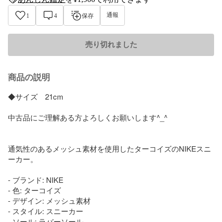
anshin-appraisal-tag
通報
1
4
保存
売り切れました
商品の説明
◆サイズ　21cm

中古品にご理解ある方よろしくお願いします^_^

通気性のあるメッシュ素材を使用したターコイズのNIKEスニ
ーカー。

- ブランド: NIKE

- 色: ターコイズ

- デザイン: メッシュ素材

- スタイル: スニーカー

- ソール: ラバーソール
