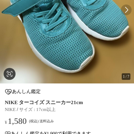
1
/
7
あんしん鑑定
NIKE ターコイズ スニーカー21cm
 / 
NIKE
サイズ
 : 
17cm以上
1,580
(税込) 送料込み
¥
あんしん鑑定
を¥1,900で利用できます