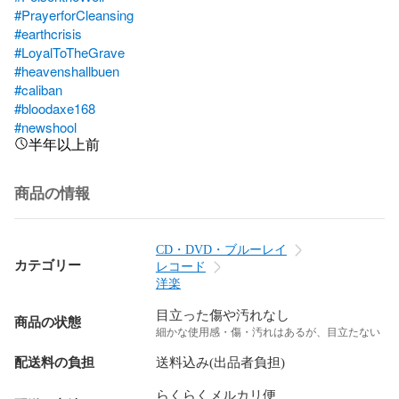
#PrayerforCleansing
#earthcrisis
#LoyalToTheGrave
#heavenshallbuen
#caliban
#bloodaxe168
#newshool
半年以上前
商品の情報
CD・DVD・ブルーレイ
カテゴリー
レコード
洋楽
目立った傷や汚れなし
商品の状態
細かな使用感・傷・汚れはあるが、目立たない
配送料の負担
送料込み(出品者負担)
らくらくメルカリ便