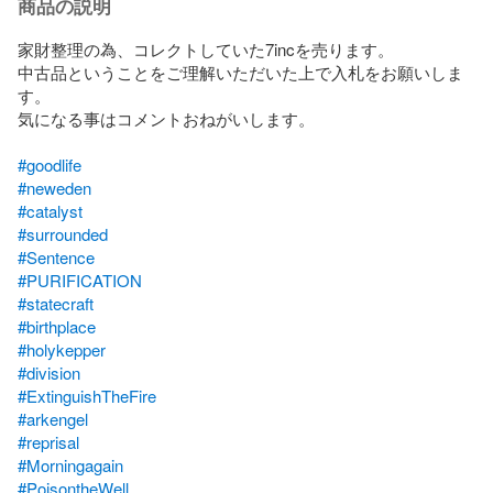
商品の説明
家財整理の為、コレクトしていた7incを売ります。

中古品ということをご理解いただいた上で入札をお願いしま
す。

気になる事はコメントおねがいします。

#goodlife
#neweden
#catalyst
#surrounded
#Sentence
#PURIFICATION
#statecraft
#birthplace
#holykepper
#division
#ExtinguishTheFire
#arkengel
#reprisal
#Morningagain
#PoisontheWell