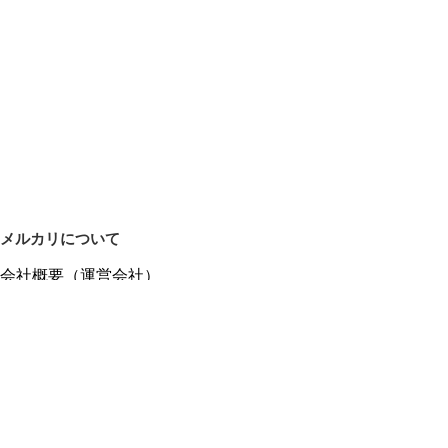
メルカリについて
会社概要（運営会社）
採用情報
プレスリリース
公式ブログ
プレスキット
メルカリUS
メルカリShops
m department（エムデパ）
ヘルプ