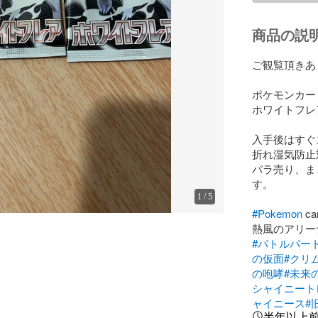
商品の説
ご観覧頂きあ
ポケモンカー
ホワイトフレ
入手後はすぐ
折れ湿気防止
バラ売り、ま
す。

1
/
5
#Pokemon
 ca
熱風のアリー
#バトルパー
の仮面
#クリ
の咆哮
#未来
シャイニート
ャイニース
#
半年以上