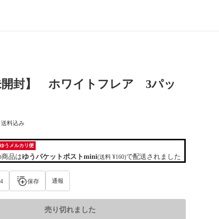
未開封】 ホワイトフレア 3パッ
) 送料込み
ゆうメルカリ便
の商品は
ゆうパケットポストmini
で配送されました
(送料 ¥160)
通報
4
保存
売り切れました