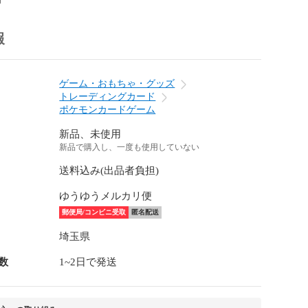
報
ゲーム・おもちゃ・グッズ
トレーディングカード
ポケモンカードゲーム
新品、未使用
新品で購入し、一度も使用していない
送料込み(出品者負担)
ゆうゆうメルカリ便
郵便局/コンビニ受取
匿名配送
埼玉県
数
1~2日で発送