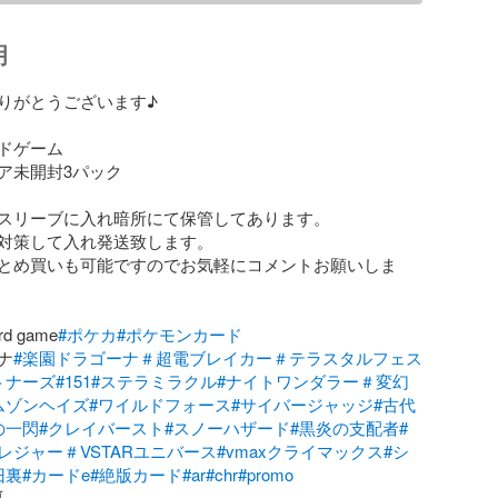
明
りがとうございます♪

ドゲーム

ア未開封3パック

スリーブに入れ暗所にて保管してあります。

対策して入れ発送致します。

とめ買いも可能ですのでお気軽にコメントお願いしま
rd game
#ポケカ
#ポケモンカード
ナ
#楽園ドラゴーナ＃超電ブレイカー＃テラスタルフェス
トナーズ
#151
#ステラミラクル
#ナイトワンダラー＃変幻
ムゾンヘイズ
#ワイルドフォース
#サイバージャッジ
#古代
の一閃
#クレイバースト
#スノーハザード
#黒炎の支配者
#
レジャー＃VSTARユニバース
#vmaxクライマックス
#シ
旧裏
#カードe
#絶版カード
#ar
#chr
#promo
前