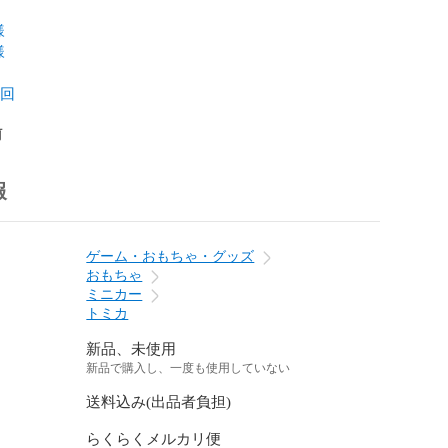
様
様
初回
1
前
報
ゲーム・おもちゃ・グッズ
おもちゃ
ミニカー
トミカ
新品、未使用
新品で購入し、一度も使用していない
送料込み(出品者負担)
らくらくメルカリ便