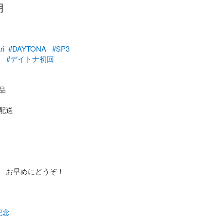
明
ri
#DAYTONA
#SP3
#デイトナ初回


送

　お早めにどうぞ！

記念