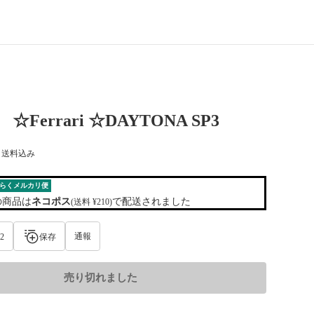
☆Ferrari ☆DAYTONA SP3
) 送料込み
らくメルカリ便
の商品は
ネコポス
で配送されました
(送料 ¥210)
通報
2
保存
売り切れました