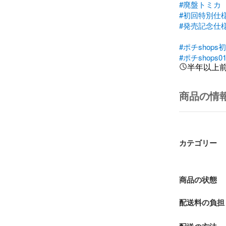
#廃盤トミカ
#初回特別仕
#発売記念仕
#ポチshops
#ポチshops0
半年以上
商品の情
カテゴリー
商品の状態
配送料の負担