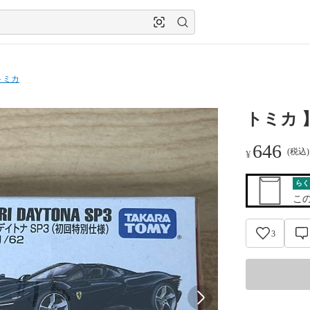
トミカ
トミカ 】 
646
(税込
¥
らく
こ
3