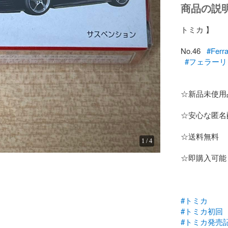
商品の説
トミカ 】

No.46   
#Ferra
#フェラーリ
☆新品未使用品
☆安心な匿名配
☆送料無料

1
/
4
☆即購入可能

　　　　　　
#トミカ
#トミカ初回
#トミカ発売