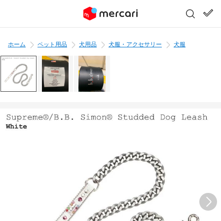
ホーム
ペット用品
犬用品
犬服・アクセサリー
犬服