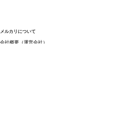
メルカリについて
会社概要（運営会社）
採用情報
プレスリリース
公式ブログ
プレスキット
メルカリUS
メルカリShops
m department（エムデパ）
ヘルプ
ヘルプセンター（ガイド・お問い合わせ）
メルカリShopsでショップを開設する
メルカリShops ショップ管理画面にログイン
メルカリShops出店者向けガイド
お問い合わせ一覧