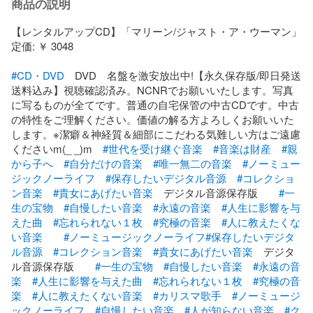
商品の説明
【レンタルアップCD】「マリーン/ジャスト・ア・ウーマン」

定価: ￥ 3048

#CD・DVD
　DVD　名盤を激安放出中!【永久保存版/即日発送
送料込み】視聴確認済み。NCNRでお願いいたします。写真
に写るものが全てです。普通の自宅保管の中古CDです。中古
の特性をご理解ください。価値の解る方よろしくお願いいた
します。※潔癖＆神経質＆細部にこだわる気難しい方はご遠慮
くださいm(_ _)m　
#世代を受け継ぐ音楽
#音楽は財産
#親
から子へ
#自分だけの音楽
#唯一無二の音楽
#ノーミュー
ジックノーライフ
#保存したいデジタル音源
#コレクショ
ン音楽
#貴女にあげたい音楽
　デジタル音源保存版　　
#一
生の宝物
#自慢したい音楽
#永遠の音楽
#人生に影響を与
えた曲
#忘れられない１枚
#究極の音楽
#人に教えたくな
い音楽
#ノーミュージックノーライフ
#保存したいデジタ
ル音源
#コレクション音楽
#貴女にあげたい音楽
　デジタ
ル音源保存版　　
#一生の宝物
#自慢したい音楽
#永遠の音
楽
#人生に影響を与えた曲
#忘れられない１枚
#究極の音
楽
#人に教えたくない音楽
#カリスマ歌手
#ノーミュージ
ックノーライフ
#自慢したい音楽
#人が知らない音楽
#ク