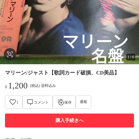
1
/
6
マリーン/ジャスト【歌詞カード破損、CD美品】
1,200
(税込) 送料込み
¥
通報
1
コメント
保存
購入手続きへ