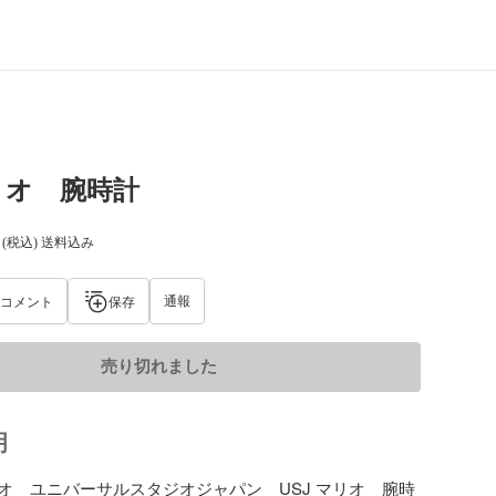
マリオ 腕時計
(税込) 送料込み
通報
コメント
保存
売り切れました
明
オ　ユニバーサルスタジオジャパン　USJ マリオ　腕時