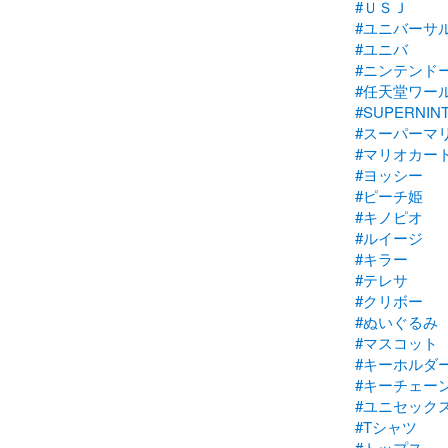
#ＵＳＪ
#ユニバーサ
#ユニバ
#ニンテンド
#任天堂ワー
#SUPERNIN
#スーパーマ
#マリオカー
#ヨッシー
#ピーチ姫
#キノピオ
#ルイージ
#キラー
#テレサ
#クリボー
#ぬいぐるみ
#マスコット
#キーホルダ
#キーチェー
#ユニセック
#Tシャツ
#トップス