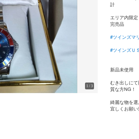
計

エリア内限定

完売品

#ツインズマ
#ツインズＵ
新品未使用

むき出しにて
1
/
3
質な方NG！

綺麗な物を選
宜しくお願い