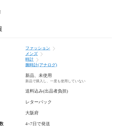
前
報
ファッション
メンズ
時計
腕時計(アナログ)
新品、未使用
新品で購入し、一度も使用していない
送料込み(出品者負担)
レターパック
大阪府
数
4~7日で発送