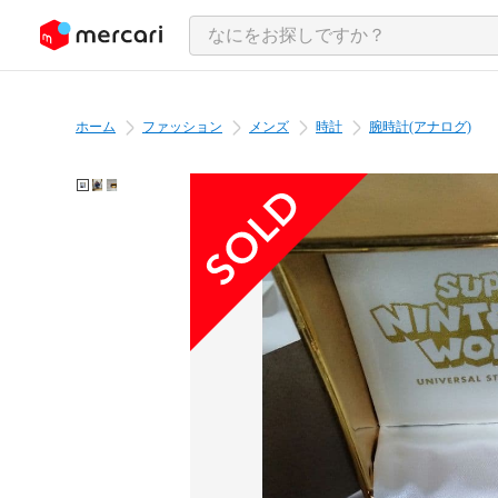
ンツにスキップ
ホーム
ファッション
メンズ
時計
腕時計(アナログ)