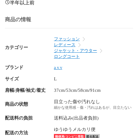
半年以上前
商品の情報
ファッション
レディース
カテゴリー
ジャケット・アウター
ロングコート
ブランド
a.v.v
サイズ
L
肩幅/身幅/袖丈/着丈
37cm/53cm/58cm/91cm
目立った傷や汚れなし
商品の状態
細かな使用感・傷・汚れはあるが、目立たない
配送料の負担
送料込み(出品者負担)
ゆうゆうメルカリ便
配送の方法
郵便局/コンビニ受取
匿名配送