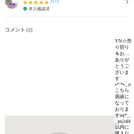
2173
本人確認済
コメント (2)
YN☆売
り切り
＆お値
下げ可
ありが
能☆即
とうご
購入OK
ざいま
す
•*¨*•.¸♬︎

こちら
底値に
なって
おりま
すm(*_ 
_)m24H
以内に
購入な