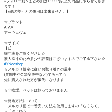
※フォロー割＆まとめ割は1,000円以上の商品に限らせて頂き
ます！

【※他の割引との併用は出来ません。】

☆ブランド

A.V.V

アーヴェヴェ

☆サイズ

【L】

採寸表をご覧ください☆

#YNooshop
☆メルカリ規定に従いお取り引きの最中

(質問中や金額変更中など)であっても

先に購入された方が優先になります

☆非喫煙、ペットは飼っておりません

☆発送方法について

・メルカリ便で一番安い方法を使用しますの「らくらく」
⇔「ゆうゆう」
