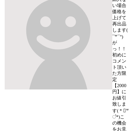
い場合
価格を
上げて
再出品
します(  
¯꒳¯ᐢ)

が
っ！！
初めに
コメン
ト頂い
た方限
定
【2000
円】に
お値引
致しま
す( * ॑꒳ 
॑*)こ
の機会
をお見