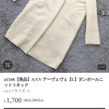
1
/
17
a1546【美品】A.V.V アーヴェヴェ【L】ダンボールニ
ット Vネック
 / 
a.v.v
サイズ
 : 
L
1,700
(税込) 送料込み
¥