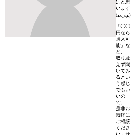
ばと思
います
(⁎ᴗ͈ˬᴗ͈⁎)

「◯◯
円なら
購入可
能」な
ど、

取り敢
えず聞
いてみ
るとい
う感じ
でもい
いの
で、

是非お
気軽に
ご相談
くださ
いませ