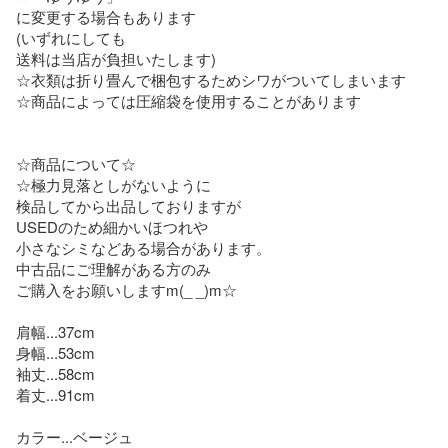
に変更する場合もあります

(いずれにしても

送料は当店が負担いたします)

☆衣類は折り畳んで梱包するためシワがついてしまいます

☆商品によっては圧縮袋を使用することがあります

☆商品について☆

☆極力見落としがないように

検品してから出品しておりますが

USEDのため細かいほつれや

小さなシミなどある場合があります。

中古品にご理解がある方のみ

ご購入をお願いしますm(_ _)m☆

肩幅...37cm

身幅...53cm

袖丈...58cm

着丈...91cm

カラー...ベージュ