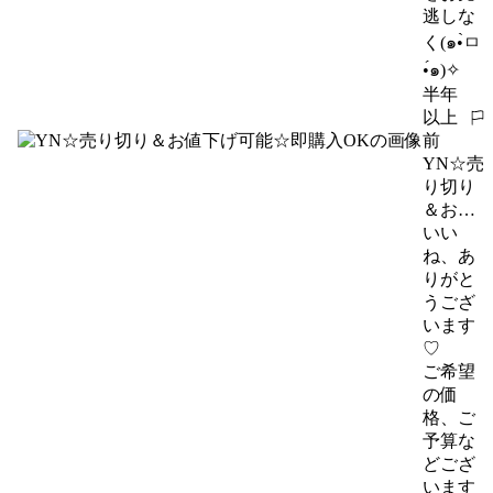
逃しな
く(๑•̀ㅁ
•́๑)✧
半年
以上
報告する
前
YN☆売
り切り
＆お値
下げ可
いい
能☆即
ね、あ
購入OK
りがと
うござ
います
♡

ご希望
の価
格、ご
予算な
どござ
います