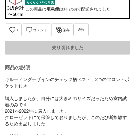
らくらくメルカリ便
3辺合計

この商品は
宅急便
で配送されました
(送料 ¥750)
〜60cm
通報
3
コメント
保存
売り切れました
商品の説明
キルティングデザインのチェック柄ベスト、2つのフロントポ
ケット付き。

購入しましたが、自分には大きめのサイズだったため室内試
着のみです。

2021か2022年に購入しました。

クローゼットにて保管しておりましたが、このたび断捨離す
るため出品しました。
