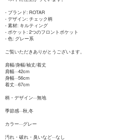
- ブランド: ROTAR

- デザイン: チェック柄

- 素材: キルティング

- ポケット: 2つのフロントポケット

- 色: グレー系

ご覧いただきありがとうございます。

肩幅/身幅/袖丈/着丈

肩幅···42cm

身幅···56cm

着丈···67cm

柄・デザイン···無地

季節感···秋,冬

カラー···グレー

汚れ・破れ・臭いなど···なし
