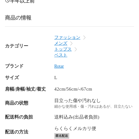
半年以上前
商品の情報
ファッション
メンズ
カテゴリー
トップス
ベスト
ブランド
Rotar
サイズ
L
肩幅/身幅/袖丈/着丈
42cm/56cm/-/67cm
目立った傷や汚れなし
商品の状態
細かな使用感・傷・汚れはあるが、目立たない
配送料の負担
送料込み(出品者負担)
らくらくメルカリ便
配送の方法
匿名配送