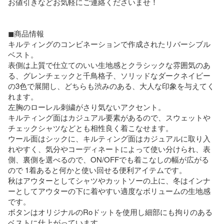
お値引きなどお気軽にご連絡くださいませ！

◼︎商品情報

キルティングのコンビネーションで作成されたリバーシブル
ベスト。

表側は上質で仕立てのいい生地感とクラシックな雰囲気のあ
る、グレンチェックと千鳥格子、ソリッドなダークネイビー
の3色で展開し、どちらも渋みのある、大人な印象を与えてく
れます。

左胸のローレル刺繍がさり気ないアクセント。

キルティング面はカジュアル要素があるので、スウェットや
チェックシャツなどとも相性良く着こなせます。

ウール面はシックに、キルティング面はカジュアルに取り入
れやすく、気分やコーディネートによって使い分けられ、表
側、裏側を選べるので、ON/OFFでも着こなしの幅が広がる
ので 1着あると何かと使い回せる便利アイテムです。

秋はアウターとしてシャツやカットソーの上に、冬はインナ
ーとしてアウターの下に着やすい適度なボリュームの生地感
です。

ボタンはオリジナルのRoドットを使用し細部にも拘りのある
ベストに仕上がっています。
