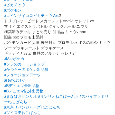
#ピカチュウ
#ポケモン
#コインサイコロピカチュウVer
.2

トリプレットビート スカーレットexバイオレットex

マリィ エクストラバトル クイックボール ユウリ

構築済みデッキ まとめ売り 引退品 ミュウvmax

旧裏 box プロモ未開封

ポケモンカード 大量 未開封 sr プロモ  box ボスの司令 ミュウ
ツー デッキシールド デッキケース

#Marポケカ
#ソラのカードショップ
#かつらーのポケカ出品祭
#フュージョンアーツ
#ゆのぽけか
#Bデュエマ全出品物
#Bデュエマ以外出品物
#まなばおサンリオ
#サンリオねこぱーんち
#スパイファミリ
ーねこぱんち
#東京リベンジャーズねこぱんち
#ツイステねこぱんち