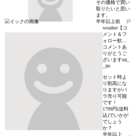
その価格で買い
取りたいと思い
ます。
半年以上前
報告する
weather【コ
メント＆フ
ォロー歓
迎】
コメントあ
りがとうご
ざいますm(_ 
_)m

セット時よ
り割高にな
りますがバ
ラ売り可能
です！

1799円(送料
込)でいかが
でしょう
か？
半年以上