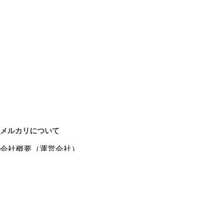
メルカリについて
会社概要（運営会社）
採用情報
プレスリリース
公式ブログ
プレスキット
メルカリUS
メルカリShops
m department（エムデパ）