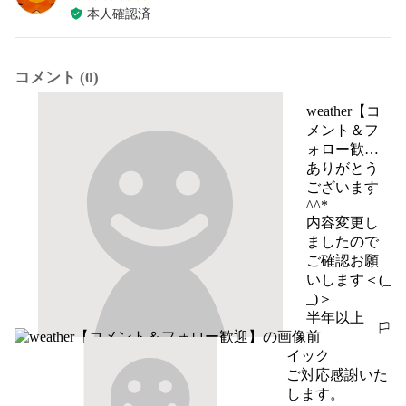
本人確認済
コメント (0)
weather【コ
メント＆フ
ォロー歓
迎】
ありがとう
ございます
^^*

内容変更し
ましたので
ご確認お願
いします＜(_ 
_)＞
半年以上
報告する
前
イック
ご対応感謝いた
します。
