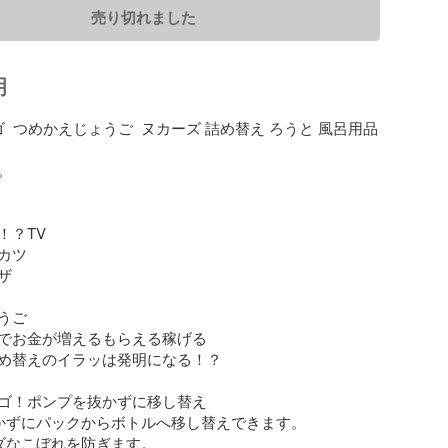
売り切れました
明
ゴ  つめかえじょうご  ヌカーズ 詰め替え ろうと 風呂用品 



？TV 

ツ



ご

でお金が増えるもらえる稼げる

め替えのイラッは発明になる！？

ゴ！ポンプを抜かずに移し替え

かずにパックからボトルへ移し替えできます。

ダなこぼれを防ぎます。
