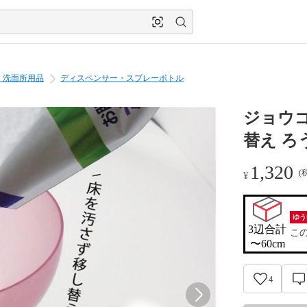
・洗面所用品
ディスペンサー・スプレーボトル
ジョウゴ
替え ろ
1,320
(
¥
ゆう
3辺合計

こ
〜60cm
4