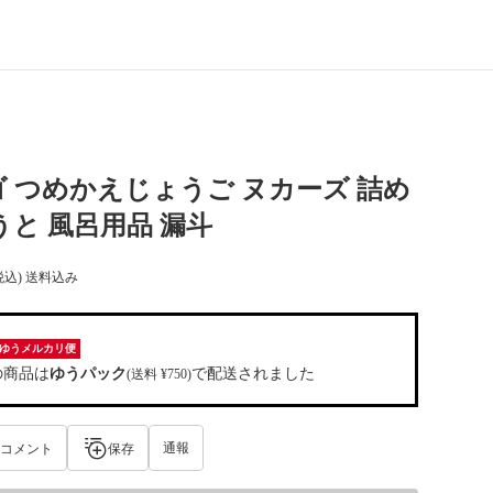
 つめかえじょうご ヌカーズ 詰め
うと 風呂用品 漏斗
税込) 送料込み
ゆうメルカリ便
の商品は
ゆうパック
で配送されました
(送料 ¥750)
通報
コメント
保存