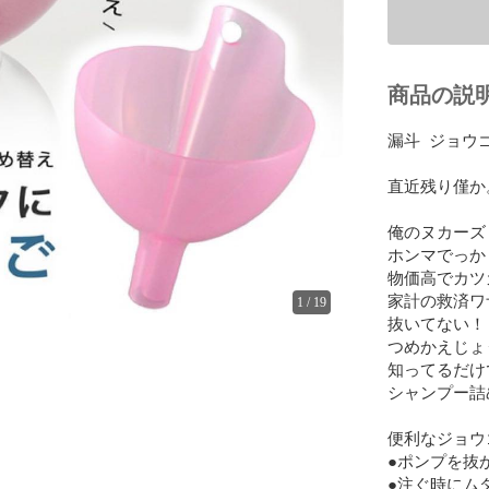
商品の説
漏斗  ジョウ
直近残り僅か。
俺のヌカーズ

ホンマでっか！
物価高でカツカ
家計の救済ワザ
1
/
19
抜いてない！

つめかえじょう
知ってるだけ
シャンプー詰
便利なジョウ
●ポンプを抜
●注ぐ時にム