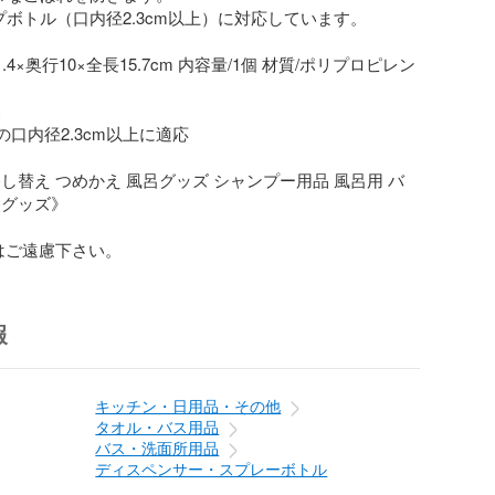
ボトル（口内径2.3cm以上）に対応しています。

.4×奥行10×全長15.7cm 内容量/1個 材質/ポリプロピレン




口内径2.3cm以上に適応  

し替え つめかえ 風呂グッズ シャンプー用品 風呂用 バ
グッズ》

はご遠慮下さい。
報
キッチン・日用品・その他
タオル・バス用品
バス・洗面所用品
ディスペンサー・スプレーボトル