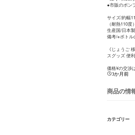
●市販のポンプ
サイズ/約幅11
（耐熱110度） 
生産国/日本製 
備考/※ボトルの
《じょうご 移
スグッズ 便利
価格¥の交渉
3か月前
商品の情
カテゴリー