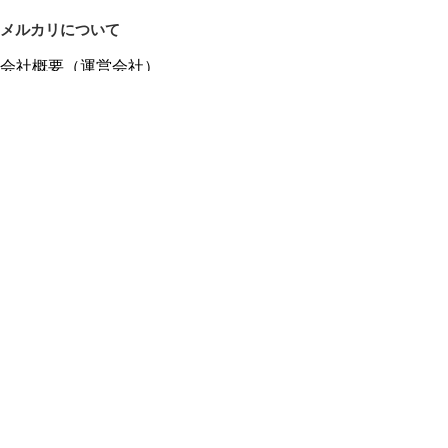
メルカリについて
会社概要（運営会社）
採用情報
プレスリリース
公式ブログ
プレスキット
メルカリUS
メルカリShops
m department（エムデパ）
ヘルプ
ヘルプセンター（ガイド・お問い合わせ）
メルカリShopsでショップを開設する
メルカリShops ショップ管理画面にログイン
メルカリShops出店者向けガイド
お問い合わせ一覧
フリーワードから商品をさがす
プライバシーと利用規約
メルカリ利用規約