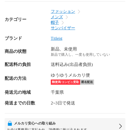
ファッション
メンズ
カテゴリー
帽子
サンバイザー
ブランド
Titleist
新品、未使用
商品の状態
新品で購入し、一度も使用していない
配送料の負担
送料込み(出品者負担)
ゆうゆうメルカリ便
配送の方法
郵便局/コンビニ受取
匿名配送
発送元の地域
千葉県
発送までの日数
2~3日で発送
メルカリ安心への取り組み
お金は事務局に支払われ、評価後に振り込まれます