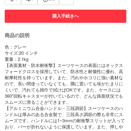
購入手続きへ
商品の説明
色：グレー

サイズ:20 インチ

重量：2.1kg

【表面素材・防水耐衝撃】スーツケースの表面にはオックス
フォードクロスを採用していて、防水性と耐傷性に優れ、高
耐摩耗性を持っています。また、汚れやホコリに強い素材な
ので、長い間使っていなくても、隅に置いても埃がたまりに
くいで、汚れても雑巾で拭けばOKです。また、ケースには
360°回転キャスターが付いているので、どんな路面状況でも
スムーズに滑ることができます。

【アルミニウム合金ハンドル・三段調節】スーツケースのハ
ンドルは厚みのある合金製で、三段高さ調節の際も非常にス
ムーズです。ハンドルには1~3mmの耐衝撃スリットが入って
おり、バーが折れないように保護しています。また、押しや