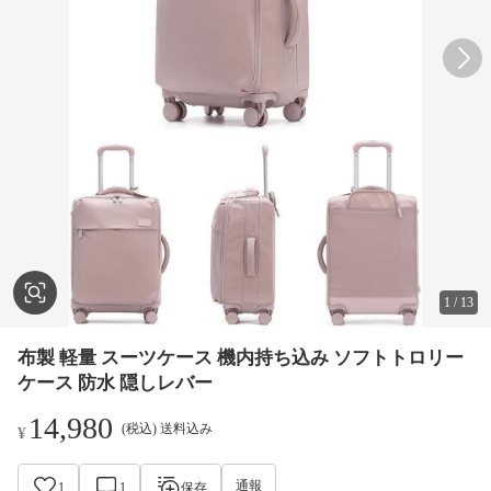
1
/
13
布製 軽量 スーツケース 機内持ち込み ソフトトロリー
ケース 防水 隠しレバー
14,980
(税込) 送料込み
¥
通報
1
1
保存