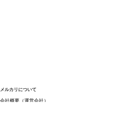
メルカリについて
会社概要（運営会社）
採用情報
プレスリリース
公式ブログ
プレスキット
メルカリUS