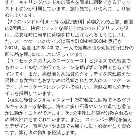
すく、キャリングハンドルの高さを簡単に調整できるアジャ
ストボタンが付属しています。旅行先でより便利に、より安
心しています。

【2つのハンドル付き・持ち運び便利】荷物入れの上部、側面
の2箇所に、快適でソフトな握り心地のハンドグリップを設
け、必要な時に簡単に荷物を持ち上げられるようにしまし
た。スーツケースのサイズは高さ51CM*幅36CM*奥行き
23CM、容量は約38-40Lで、一人で短期出張や短期旅行に身の
回り品を運ぶのに非常に適しています。

【ユニセックスの大人のスーツケース】ビジネスでの出張で
もカジュアルなご旅行でもシーンを選ばずに使用できるデザ
インです。また、高機能と高品質のクオリティを兼ね備えた
男性にも女性にもおすすめの洗練された大人のスーツケース
です。スーツケースはシンプルで美しい、新鮮な無地のデザ
インを採用しています。

【頑丈な静音ダブルキャスター】360°独立に回転できるダブ
ルキャスターが搭載し、海外に多い石畳やレンガ道でも滑ら
かに動かすことができます。8つの車輪に荷重が分散されるた
め耐久性にもすぐれています。また、 ストッパー機能を備え
たデザイン、電車の中や坂道でも勝手に動く心配がなく安心
です。旅行者の負担を軽減します。
