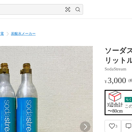
家電
炭酸水メーカー
ソーダス
リットル
SodaStream
3,000
(
¥
らく
3辺合計

こ
〜80cm
3