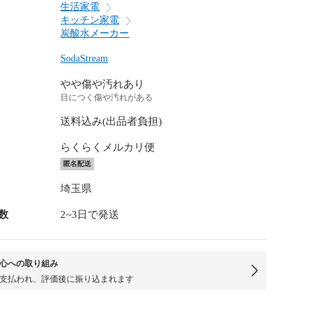
生活家電
キッチン家電
炭酸水メーカー
SodaStream
やや傷や汚れあり
目につく傷や汚れがある
送料込み(出品者負担)
らくらくメルカリ便
匿名配送
埼玉県
数
2~3日で発送
心への取り組み
支払われ、評価後に振り込まれます