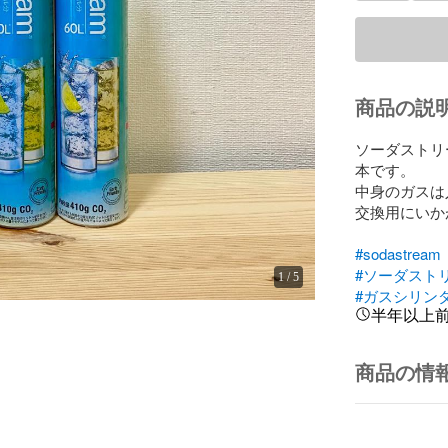
商品の説
ソーダストリー
本です。

中身のガスは
交換用にいか
#sodastream
#ソーダスト
1
/
5
#ガスシリン
半年以上
商品の情