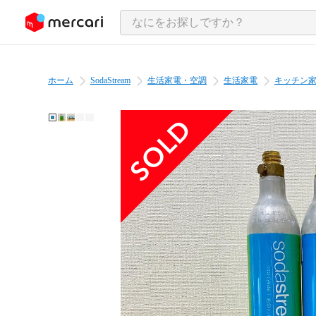
ンツにスキップ
ホーム
SodaStream
生活家電・空調
生活家電
キッチン