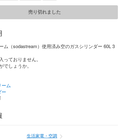
売り切れました
明
ム（sodastream）使用済み空のガスシリンダー 60L 3
入っておりません。

がでしょうか。

リーム
ダー
前
報
生活家電・空調