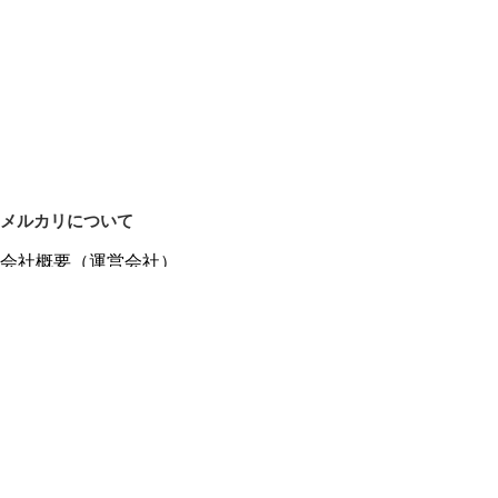
メルカリについて
会社概要（運営会社）
採用情報
プレスリリース
公式ブログ
プレスキット
メルカリUS
メルカリShops
m department（エムデパ）
ヘルプ
ヘルプセンター（ガイド・お問い合わせ）