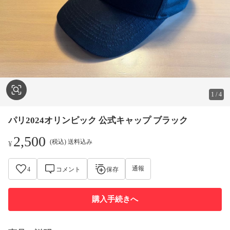
1
/
4
パリ2024オリンピック 公式キャップ ブラック
2,500
(税込) 送料込み
¥
通報
4
コメント
保存
購入手続きへ