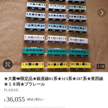
1
/
10
★大量❤️限定品★銀座線01系★313系★207系★東西線
★１８両★プラレール
PLARAIL
36,055
(税込) 着払い
¥