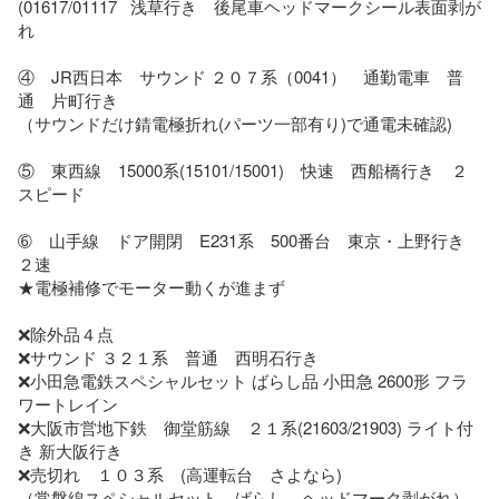
(01617/01117   浅草行き　後尾車ヘッドマークシール表面剥が
れ

④　JR西日本　サウンド ２０７系（0041）　通勤電車　普
通　片町行き

（サウンドだけ錆電極折れ(パーツ一部有り)で通電未確認)

⑤　東西線　15000系(15101/15001)　快速　西船橋行き　２
スピード

➅　山手線　ドア開閉　E231系　500番台　東京・上野行き　
２速

★電極補修でモーター動くが進まず

❌除外品４点

❌サウンド ３２１系　普通　西明石行き

❌小田急電鉄スペシャルセット ばらし品 小田急 2600形 フラ
ワートレイン

❌大阪市営地下鉄　御堂筋線　２１系(21603/21903) ライト付
き 新大阪行き

❌売切れ　１０３系　(高運転台　さよなら)　

（常磐線スペシャルセット　ばらし　ヘッドマーク剥がれ）
