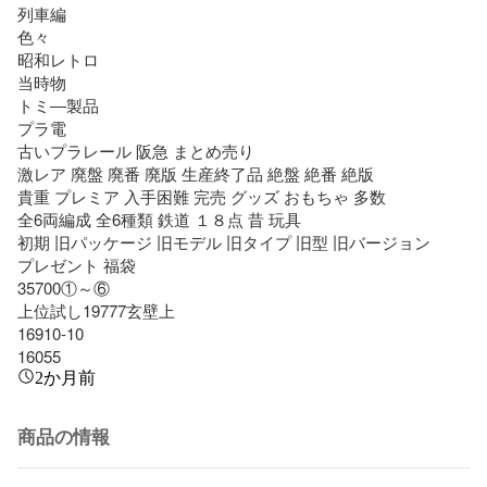
列車編

色々

昭和レトロ

当時物

トミ―製品

プラ電

古いプラレール 阪急 まとめ売り

激レア 廃盤 廃番 廃版 生産終了品 絶盤 絶番 絶版

貴重 プレミア 入手困難 完売 グッズ おもちゃ 多数

全6両編成 全6種類 鉄道 １８点 昔 玩具

初期 旧パッケージ 旧モデル 旧タイプ 旧型 旧バージョン

プレゼント 福袋

35700①～⑥

上位試し19777玄壁上

16910-10

16055
2か月前
商品の情報