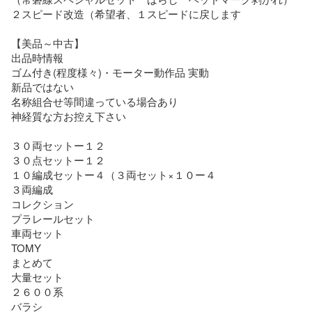
２スピード改造（希望者、１スピードに戻します

【美品～中古】

出品時情報

ゴム付き(程度様々)・モーター動作品 実動

新品ではない

名称組合せ等間違っている場合あり

神経質な方お控え下さい

３０両セットー１２

３０点セットー１２

１０編成セットー４（３両セット×１０ー４

３両編成

コレクション

プラレールセット

車両セット

TOMY

まとめて

大量セット

２６００系

バラシ
