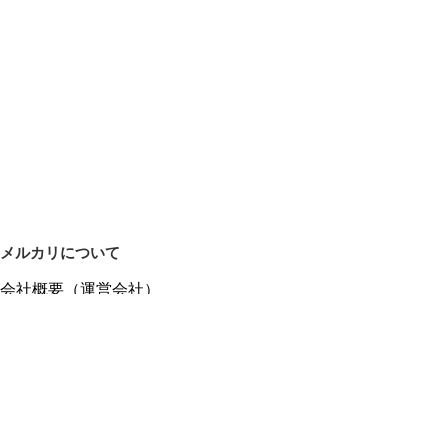
メルカリについて
会社概要（運営会社）
採用情報
プレスリリース
公式ブログ
プレスキット
メルカリUS
メルカリShops
m department（エムデパ）