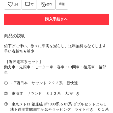
通報
186
77
保存
購入手続きへ
商品の説明
値下げに伴い、徐々に車両を減らし、送料無料もなくします

早い者勝ち★希少

 【近郊電車系セット】

動力車・先頭車・モーター車・客車・中間車・後尾車・後部
車

①　JR西日本　サウンド ２２３系　新快速

②　東海道　サウンド　３１３系　大垣行き

③　東京メトロ 銀座線 新1000系 & 01系 ダブルセットばらし

      地下鉄開業80周年記念号ラッピング　ライト付き　０１系