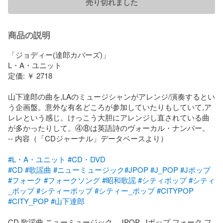
売り切れました
商品の説明
「ジョディー(達郎カバーズ)」

L・A・ユニット

定価: ￥ 2718

山下達郎の曲を,LAのミュージシャンがアレンジ/演奏するとい
う企画盤。意外な有名どころが参加していたりもしていて,ア
レレという感じ。けっこう大胆にアレンジし直されている曲
が多かったりして。④⑧は英語詩のヴォーカル・ナンバー。

-- 内容（「CDジャーナル」データベースより）

#L・A・ユニット
#CD・DVD
#CD
#歌謡曲
#ニューミュージック
#JPOP
#J_POP
#Jポップ
#フォーク
#フォークソング
#昭和歌謡
#シティポップ
#シティ
_ポップ
#シティーポップ
#シティー_ポップ
#CITYPOP
#CITY_POP
#山下達郎
CD 歌謡曲 ニューミュージック　JPOP  Jポップ フォーク フ