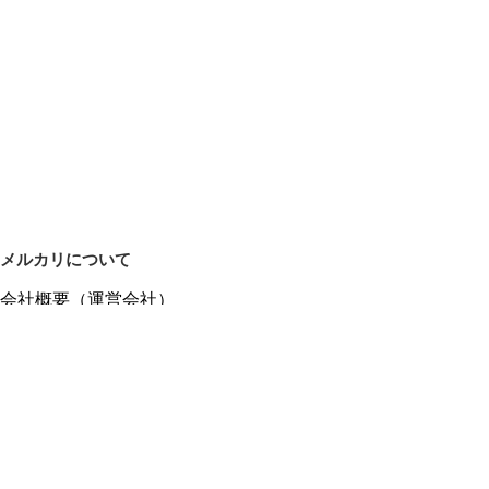
メルカリについて
会社概要（運営会社）
採用情報
プレスリリース
公式ブログ
プレスキット
メルカリUS
メルカリShops
m department（エムデパ）
ヘルプ