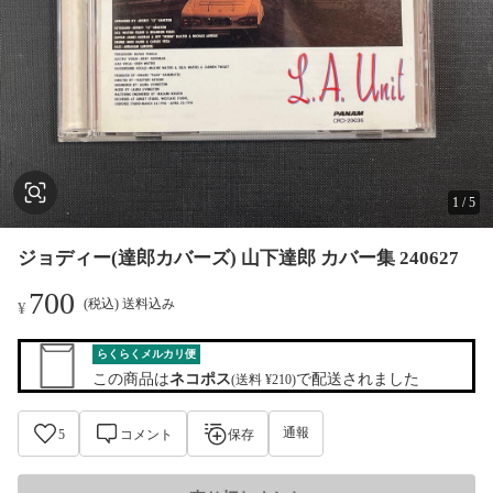
1
/
5
ジョディー(達郎カバーズ) 山下達郎 カバー集 240627
700
(税込) 送料込み
¥
らくらくメルカリ便
この商品は
ネコポス
で配送されました
(送料 ¥210)
通報
5
コメント
保存