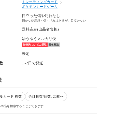
トレーディングカード
ポケモンカードゲーム
目立った傷や汚れなし
細かな使用感・傷・汚れはあるが、目立たない
送料込み(出品者負担)
ゆうゆうメルカリ便
郵便局/コンビニ受取
匿名配送
未定
数
1~2日で発送
徴
グルカード 複数
合計枚数/個数: 20枚〜
つ商品を検索することができます