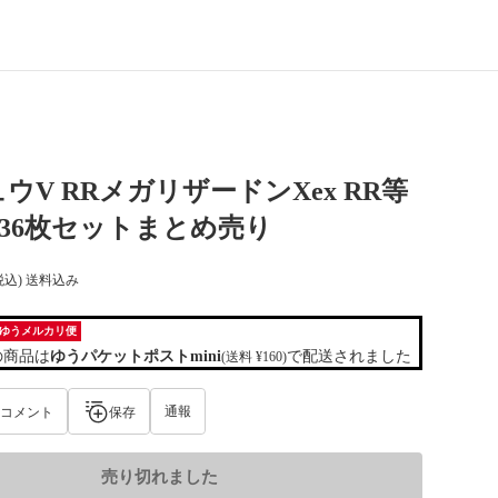
ウV RRメガリザードンXex RR等
RR36枚セットまとめ売り
税込) 送料込み
ゆうメルカリ便
の商品は
ゆうパケットポストmini
で配送されました
(送料 ¥160)
通報
コメント
保存
売り切れました