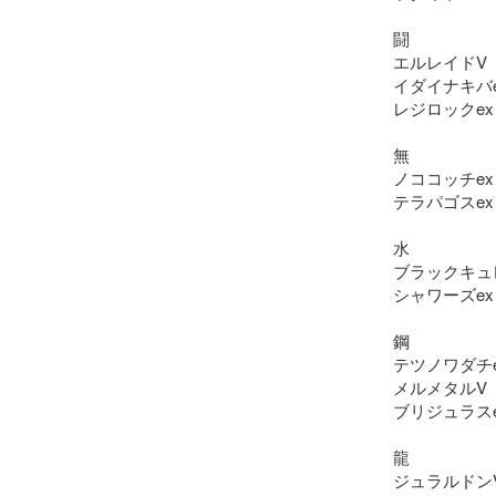
闘

エルレイドV

イダイナキバe
レジロックex

無

ノココッチex

テラパゴスex

水

ブラックキュレ
シャワーズex

鋼

テツノワダチe
メルメタルV

ブリジュラスe
龍

ジュラルドンV