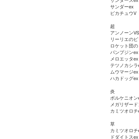
サンダーex

ピカチュウV

超

アンノーンVST
リーリエのピッ
ロケット団のミ
パンプジンex

メロエッタex

テツノカシラe
ムウマージex

ハカドッグex

炎

ボルケニオンe
メガリザードン
カミツオロチe
草

カミツオロチe
ドダイトスex
