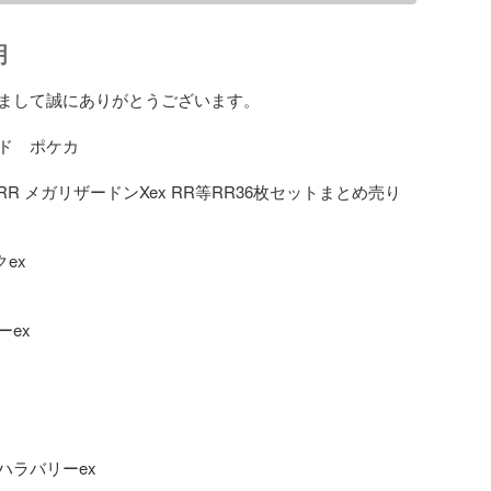
明
まして誠にありがとうございます。

ド　ポケカ

RR メガリザードンXex RR等RR36枚セットまとめ売り

ex

ex

ラバリーex
