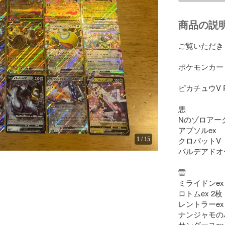
商品の説
ご覧いただき
ポケモンカー
ピカチュウV 
悪

Nのゾロアーク
アブソルex

クロバットV

1
/
15
パルデアドオー
雷

ミライドンex

ロトムex 2枚

レントラーex

ナンジャモのハ
サンダースex
