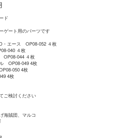
明
ド

ーゲート用のパーツです

エース　OP08-052 ４枚

-040 ４枚

P08-044 ４枚

OP08-049 4枚

8-050 4枚

9 4枚

てご検討ください

げ海賊団、マルコ
前