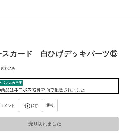
ースカード 白ひげデッキパーツ⑤
) 送料込み
らくメルカリ便
の商品は
ネコポス
で配送されました
(送料 ¥210)
通報
コメント
保存
売り切れました