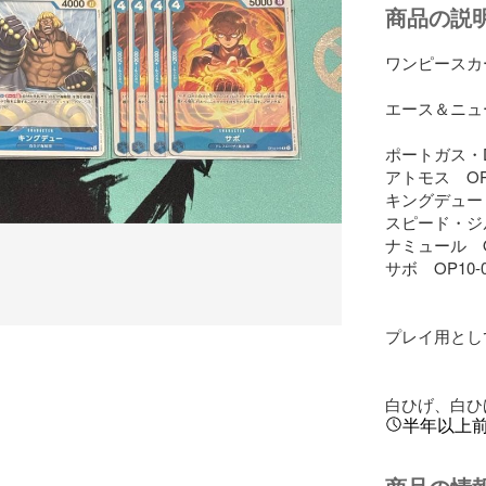
商品の説
ワンピースカー
エース＆ニュ
ポートガス・D・
アトモス　OP08
キングデュー　O
スピード・ジル　
ナミュール　OP0
サボ　OP10-04
プレイ用とし
白ひげ、白ひ
半年以上