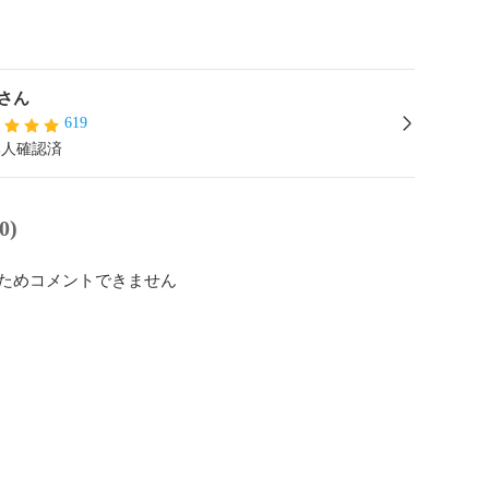
さん
619
本人確認済
0)
ためコメントできません