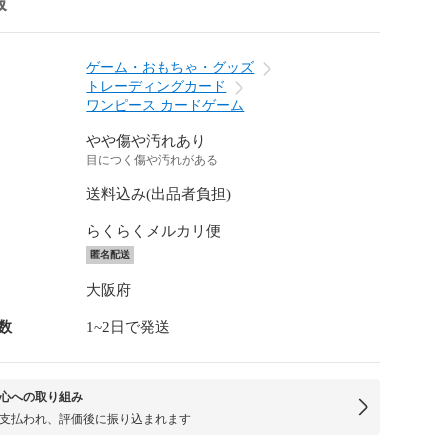
報
ゲーム・おもちゃ・グッズ
トレーディングカード
ワンピース カードゲーム
やや傷や汚れあり
目につく傷や汚れがある
送料込み(出品者負担)
らくらくメルカリ便
匿名配送
大阪府
数
1~2日で発送
心への取り組み
支払われ、評価後に振り込まれます