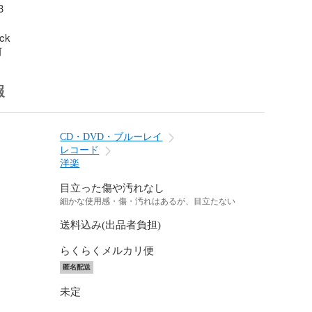


ock
前
報
CD・DVD・ブルーレイ
レコード
洋楽
目立った傷や汚れなし
細かな使用感・傷・汚れはあるが、目立たない
送料込み(出品者負担)
らくらくメルカリ便
匿名配送
未定