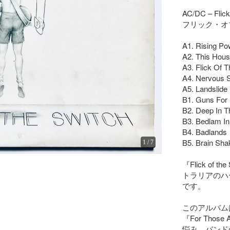
AC/DC – Fli
フリック・オ
A1. Rising Pow
A2. This House
A3. Flick Of T
A4. Nervous 
A5. Landslide

B1. Guns For H
B2. Deep In Th
B3. Bedlam In
B4. Badlands

B5. Brain Shak
1
/
7
『Flick o
トラリアのハ
です。

このアルバムは、
『For Tho
悩み、バンド