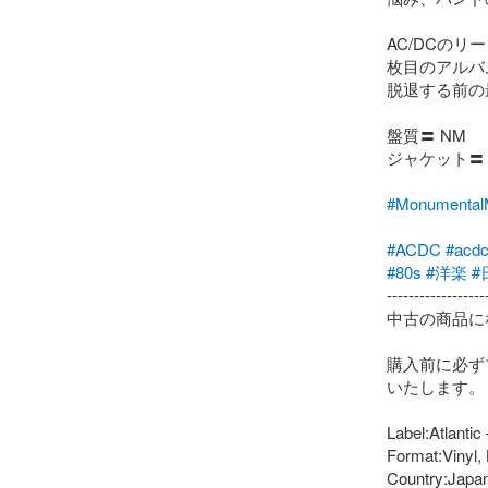
AC/DCの
枚目のアルバ
脱退する前の
盤質〓 NM

ジャケット〓 V
#Monumen
#ACDC
#acd
#80s
#洋楽
#
-------------------
中古の商品に
購入前に必ず
いたします。

Label:Atlantic
Format:Vinyl,
Country:Japan