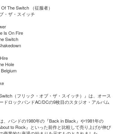
ck Of The Switch （征服者）

ブ・ザ・スイッチ

er

 Is On Fire

he Switch

Shakedown

ire

e Hole

 Belgium

e

f the Switch（フリック・オブ・ザ・スイッチ）』は、オース
ードロックバンドAC/DCの9枚目のスタジオ・アルバム
バンドの1980年の『Back in Black』や1981年の
se About to Rock』といった前作と比較して売り上げが伸び
の商業的な衰退の始まりを示すものとされました。
