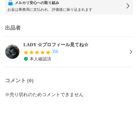
メルカリ安心への取り組み
お金は事務局に支払われ、評価後に振り込まれます
出品者
LADY ☆プロフィール見てね☆
356
本人確認済
コメント (0)
※売り切れのためコメントできません