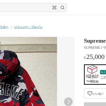
ウター
ジャンパー・ブルゾン
Supreme
 / 
SUPREME
25,000
¥
らく
3辺合計

こ
〜80cm
いいね！