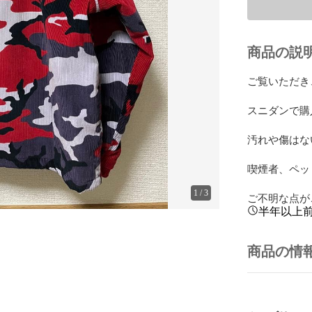
商品の説
ご覧いただき
スニダンで購
汚れや傷はな
喫煙者、ペッ
1
/
3
ご不明な点が
半年以上
商品の情