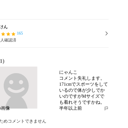
けん
165
本人確認済
1)
にゃんこ
コメント失礼します。

171cmでスポーツをして
いるので体が少しでか
いのですがMサイズで
も着れそうですかね。
半年以上前
報告する
ためコメントできません