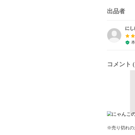
出品者
にし
コメント (
※売り切れの