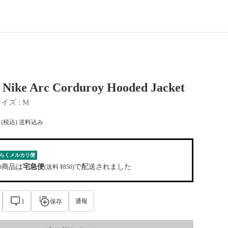
 Nike Arc Corduroy Hooded Jacket
サイズ
 : 
M
(税込) 送料込み
らくメルカリ便
の商品は
宅急便
で配送されました
(送料 ¥850)
通報
1
保存