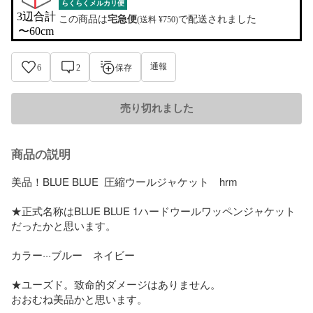
らくらくメルカリ便
3辺合計

この商品は
宅急便
で配送されました
(送料 ¥750)
〜60cm
通報
6
2
保存
売り切れました
商品の説明
美品！BLUE BLUE  圧縮ウールジャケット　hrm

★正式名称はBLUE BLUE 1ハードウールワッペンジャケット
だったかと思います。

カラー···ブルー　ネイビー

★ユーズド。致命的ダメージはありません。

おおむね美品かと思います。
