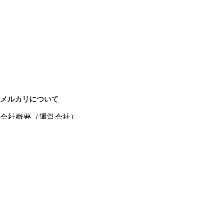
メルカリについて
会社概要（運営会社）
採用情報
プレスリリース
公式ブログ
プレスキット
メルカリUS
メルカリShops
m department（エムデパ）
ヘルプ
ヘルプセンター（ガイド・お問い合わせ）