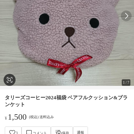
1
/
7
タリーズコーヒー2024福袋 ベアフルクッション&ブラ
ンケット
1,500
(税込) 送料込み
¥
通報
3
コメント
保存