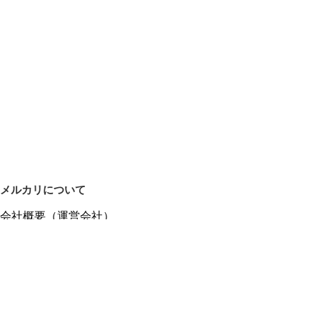
メルカリについて
会社概要（運営会社）
採用情報
プレスリリース
公式ブログ
プレスキット
メルカリUS
メルカリShops