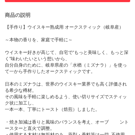
商品の説明
【手作り】ウイスキー熟成用 オークスティック（岐阜産）

～本物の香りを、家庭で手軽に～

ウイスキー好きが高じて、自宅で“もっと美味しく、もっと深
く”味わいたいという想いから、

自分自身のために、岐阜県産の「水楢（ミズナラ）」を使っ
て一から手作りしたオークスティックです。

日本のミズナラは、世界のウイスキー業界でも高く評価され
る希少な樽材。

その風味を手軽に楽しめるよう、使い切りサイズでスティッ
ク状に加工し、

一本一本、丁寧にトースト（焙煎）しました。

・焼き加減は香りと風味のバランスを考え、オーブ         ント
ースターと直火で調整。

・使用する木材は無垢材のみ。薬剤・香料等は一切  不使用。
