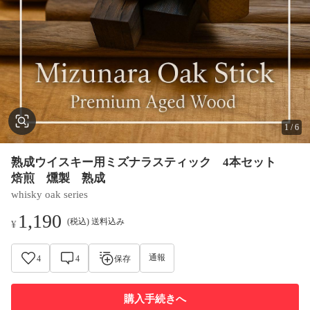
1
/
6
熟成ウイスキー用ミズナラスティック 4本セット
焙煎 燻製 熟成
whisky oak series
1,190
(税込) 送料込み
¥
通報
4
4
保存
購入手続きへ