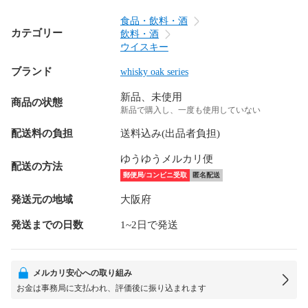
食品・飲料・酒
カテゴリー
飲料・酒
ウイスキー
ブランド
whisky oak series
新品、未使用
商品の状態
新品で購入し、一度も使用していない
配送料の負担
送料込み(出品者負担)
ゆうゆうメルカリ便
配送の方法
郵便局/コンビニ受取
匿名配送
発送元の地域
大阪府
発送までの日数
1~2日で発送
メルカリ安心への取り組み
お金は事務局に支払われ、評価後に振り込まれます