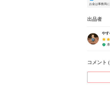
お金は事務局に
出品者
やす
コメント (