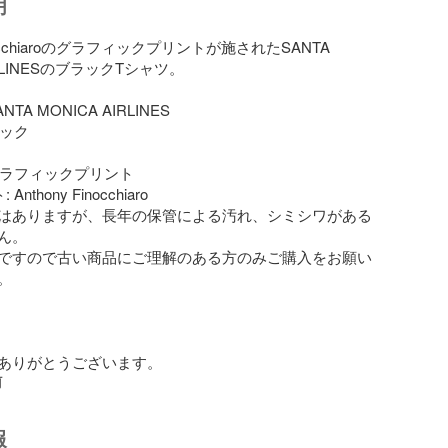
明
inocchiaroのグラフィックプリントが施されたSANTA 
IRLINESのブラックTシャツ。

NTA MONICA AIRLINES

ック

 グラフィックプリント

nthony Finocchiaro

はありますが、長年の保管による汚れ、シミシワがある
。

ですので古い商品にご理解のある方のみご購入をお願い


ありがとうございます。
前
報