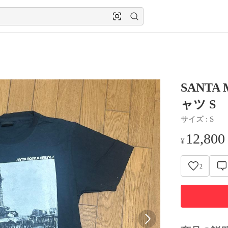
SANTA
ャツ S
サイズ
 : 
S
12,800
¥
2