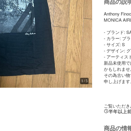
商品の説
Anthony F
MONICA A
- ブランド: SA
- カラー: ブラ
- サイズ: S

- デザイン:
- アーティスト: A
新品未使用で
かもしれません
その為古い物
申し上げます。
1
/
5
ご覧いただき
半年以上
商品の情