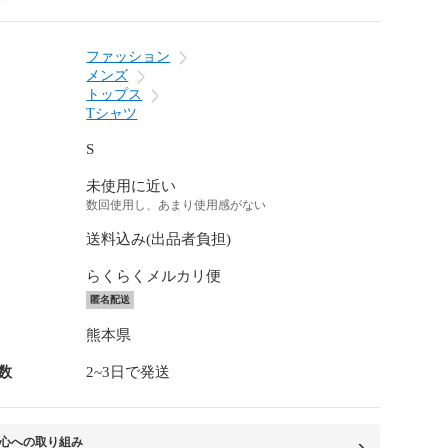
ファッション
メンズ
トップス
Tシャツ
S
未使用に近い
数回使用し、あまり使用感がない
送料込み(出品者負担)
らくらくメルカリ便
匿名配送
熊本県
数
2~3日で発送
心への取り組み