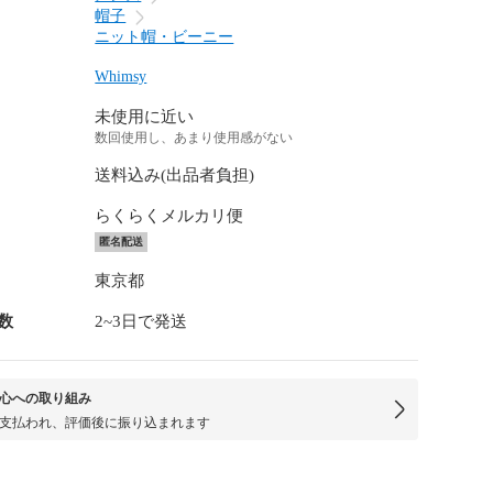
帽子
ニット帽・ビーニー
Whimsy
未使用に近い
数回使用し、あまり使用感がない
送料込み(出品者負担)
らくらくメルカリ便
匿名配送
東京都
数
2~3日で発送
心への取り組み
支払われ、評価後に振り込まれます