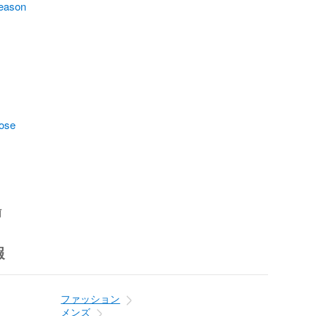
reason
pose
前
報
ファッション
メンズ