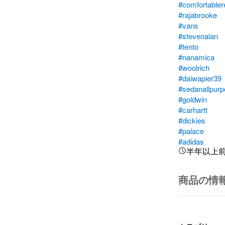
#comfortable
#rajabrooke
#vans
#stevenalan
#tento
#nanamica
#woolrich
#daiwapier39
#sedanallpur
#goldwin
#carhartt
#dickies
#palace
#adidas
半年以上
商品の情