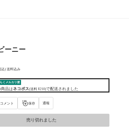
y ビーニー
税込) 送料込み
らくメルカリ便
の商品は
ネコポス
で配送されました
(送料 ¥210)
通報
コメント
保存
売り切れました