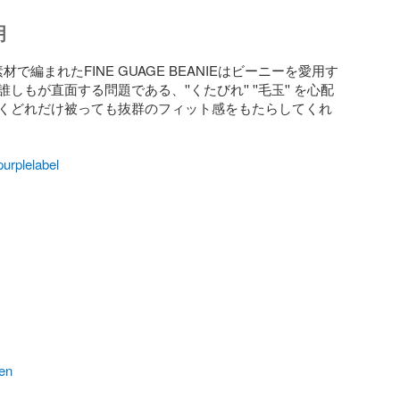
明
素材で編まれたFINE GUAGE BEANIEはビーニーを愛用す
しもが直面する問題である、''くたびれ'' ''毛玉'' を心配
くどれだけ被っても抜群のフィット感をもたらしてくれ
urplelabel
ren