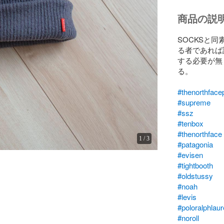
商品の説
SOCKSと同
る者であれば誰
する必要が無
る。

#thenorthfacep
#supreme
#ssz
#tenbox
#thenorthface
1
/
3
#patagonia
#evisen
#tightbooth
#oldstussy
#noah
#levis
#poloralphlau
#noroll