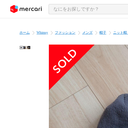
ンツにスキップ
ホーム
Whimsy
ファッション
メンズ
帽子
ニット帽