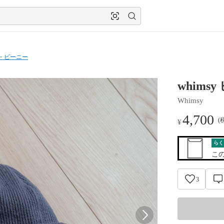
・ビーニー
whims
Whimsy
4,700
(
¥
らく
こ
3